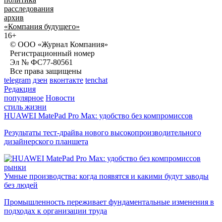
расследования
архив
«Компания будущего»
16+
© ООО «Журнал Компания»
Регистрационный номер
Эл № ФС77-80561
Все права защищены
telegram
дзен
вконтакте
tenchat
Редакция
популярное
Новости
стиль жизни
HUAWEI MatePad Pro Max: удобство без компромиссов
Результаты тест-драйва нового высокопроизводительного
дизайнерского планшета
рынки
Умные производства: когда появятся и какими будут заводы
без людей
Промышленность переживает фундаментальные изменения в
подходах к организации труда