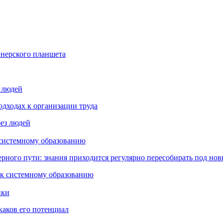
йнерского планшета
з людей
дходах к организации труда
 системному образованию
ьерного пути: знания приходится регулярно пересобирать под но
пки
каков его потенциал