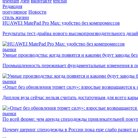
telegram
дзен
вконтакте
tenchat
Редакция
популярное
Новости
стиль жизни
HUAWEI MatePad Pro Max: удобство без компромиссов
Результаты тест-драйва нового высокопроизводительного диза
рынки
Умные производства: когда появятся и какими будут заводы бе
Промышленность переживает фундаментальные изменения в по
рынки
«Опыт без обновления теряет силу»: взрослые возвращаются к
Диплом вуза сейчас нельзя считать достаточным для всего кар
рынки
По всей форме: чем аренда спецодежды привлекательней поку
Почему шеринг спецодежды в России пока еще слабо развит и 