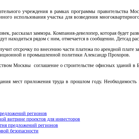
овательного учреждения в рамках программы правительства Мос
енного использования участка для возведения многоквартирно
век, рассказал заммэра. Компания-девелопер, которая будет раз
ут находиться рядом с ним, отмечается в сообщении. Детсад расс
олучит отсрочку по внесению части платежа по арендной плате з
естиционной и промышленной политики Александр Прохоров.
ьством Москвы соглашение о строительстве офисных зданий в 
дания мест приложения труда в прошлом году. Необходимость 
предложений регионов
ной витрине проектов для инвесторов
овой безопасности