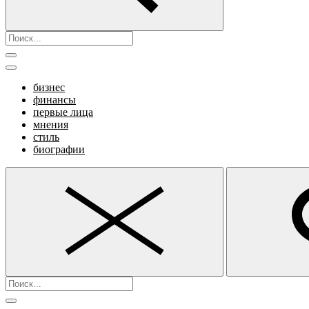
бизнес
финансы
первые лица
мнения
стиль
биографии