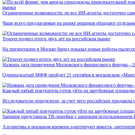
рынки
Ограниченные возможности: не все ИИ-агенты достаточно сам
Чаще всего предлагаемые на рынке решения обладают отдельн
Trouver подвел итоги двух лет на российском рынке
На презентации в Москве бренд показал новые роботы-пылесо
Названа дата проведения Московского финансового форума—2
Одиннадцатый МФФ пройдет 21 сентября в московском «Мане
Каждый пятый покупатель готов уйти на зарубежные площадки
Исследователи определили, за счет чего российские продавц
Samsung представила ТВ-линейки с широким использованием
Алгоритмы в реальном времени адаптируют яркость, цветопере