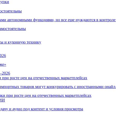
остоятельны
ыми автономными функциями, но все еще нуждаются в контроле
сы и кухонную технику
026
же»
 при росте цен на отечественных маркетплейсах
ы импортных товаров могут конкурировать с иностранными онай
 ИИ
дачу и аудио под контент и условия просмотра