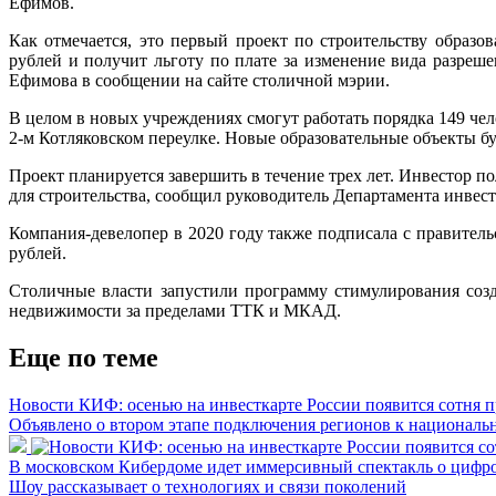
Ефимов.
Как отмечается, это первый проект по строительству образ
рублей и получит льготу по плате за изменение вида разреш
Ефимова в сообщении на сайте столичной мэрии.
В целом в новых учреждениях смогут работать порядка 149 чело
2-м Котляковском переулке. Новые образовательные объекты буд
Проект планируется завершить в течение трех лет. Инвестор п
для строительства, сообщил руководитель Департамента инв
Компания-девелопер в 2020 году также подписала с правител
рублей.
Столичные власти запустили программу стимулирования соз
недвижимости за пределами ТТК и МКАД.
Еще по теме
Новости КИФ: осенью на инвесткарте России появится сотня 
Объявлено о втором этапе подключения регионов к националь
В московском Кибердоме идет иммерсивный спектакль о цифр
Шоу рассказывает о технологиях и связи поколений