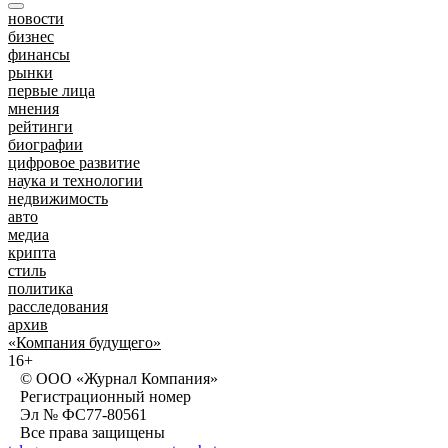
новости
бизнес
финансы
рынки
первые лица
мнения
рейтинги
биографии
цифровое развитие
наука и технологии
недвижимость
авто
медиа
крипта
стиль
политика
расследования
архив
«Компания будущего»
16+
© ООО «Журнал Компания»
Регистрационный номер
Эл № ФС77-80561
Все права защищены