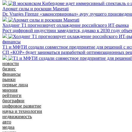
Аромат силы и роскоши Maserati
Dr. Vranjes Firenze «законсервировал» ауру лучшего произведе
Холдинг Т1 прогнозирует охлаждение российского ИТ-рынка
Рост цифровой индустрии замедлится, однако к 2030 году объе
финансы
Т1 и МФТИ создали совместное предприятие для решений с и
СП «КОР» будет заниматься разработкой оптимизационных реш
новости
бизнес
финансы
рынки
первые лица
мнения
рейтинги
биографии
цифровое развитие
наука и технологии
недвижимость
авто
медиа