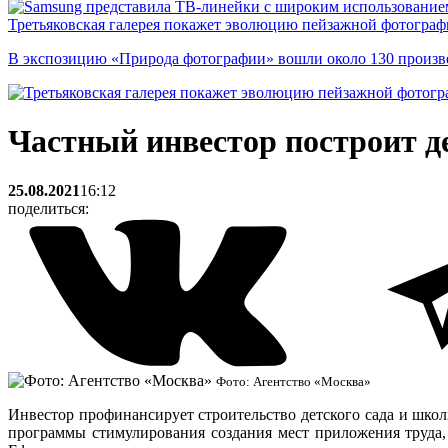
Третьяковская галерея покажет эволюцию пейзажной фотографи
В экспозицию «Природа фотографии» вошли около 130 произ
Частный инвестор построит д
25.08.2021
16:12
поделиться:
Фото: Агентство «Москва»
Инвестор профинансирует строительство детского сада и шко
программы стимулирования создания мест приложения труда