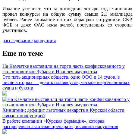
Издание уточняет, что за последние четыре года чиновник
провел конкурсы на общую сумму свыше 2,1 миллиарда
рублей. Ранее внимание на них обращали сотрудники СКР,
ФСБ и даже ФАС из-за жалоб, поступавших со стороны
участников.
расследование
коррупция
Еще по теме
На Камчатке выставили на торги часть конфискованного у
экс-чиновников Зубаря и Иванчея имущества
Это пять акционерных обществ, одно ООО и 14 судов, в
числе которых — девять плашкоутов, четыре нефтеналивных
судна и буксир
Хинштейн: дефицит льготных лекарств в Курской области
связан с коррупцией
В работе компании «Курская фармация», которая
распределяла льготные препараты, выявили нарушения