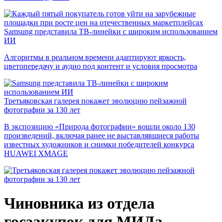
Samsung представила ТВ-линейки с широким использованием
ИИ
Алгоритмы в реальном времени адаптируют яркость,
цветопередачу и аудио под контент и условия просмотра
Третьяковская галерея покажет эволюцию пейзажной
фотографии за 130 лет
В экспозицию «Природа фотографии» вошли около 130
произведений, включая ранее не выставлявшиеся работы
известных художников и снимки победителей конкурса
HUAWEI XMAGE
Чиновника из отдела
госзакупок для МИДа