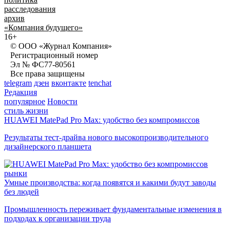
расследования
архив
«Компания будущего»
16+
© ООО «Журнал Компания»
Регистрационный номер
Эл № ФС77-80561
Все права защищены
telegram
дзен
вконтакте
tenchat
Редакция
популярное
Новости
стиль жизни
HUAWEI MatePad Pro Max: удобство без компромиссов
Результаты тест-драйва нового высокопроизводительного
дизайнерского планшета
рынки
Умные производства: когда появятся и какими будут заводы
без людей
Промышленность переживает фундаментальные изменения в
подходах к организации труда