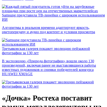
Samsung представила ТВ-линейки с широким использованием
ИИ
Алгоритмы в реальном времени адаптируют яркость,
цветопередачу и аудио под контент и условия просмотра
Третьяковская галерея покажет эволюцию пейзажной
фотографии за 130 лет
В экспозицию «Природа фотографии» вошли около 130
произведений, включая ранее не выставлявшиеся работы
известных художников и снимки победителей конкурса
HUAWEI XMAGE
«Дочка» Ростеха поставит
рамки-металлодетекторы на