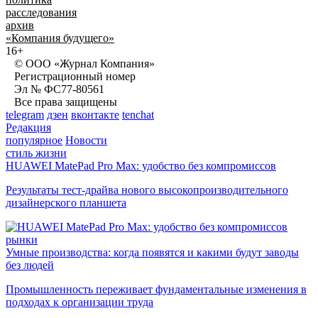
расследования
архив
«Компания будущего»
16+
© ООО «Журнал Компания»
Регистрационный номер
Эл № ФС77-80561
Все права защищены
telegram
дзен
вконтакте
tenchat
Редакция
популярное
Новости
стиль жизни
HUAWEI MatePad Pro Max: удобство без компромиссов
Результаты тест-драйва нового высокопроизводительного
дизайнерского планшета
рынки
Умные производства: когда появятся и какими будут заводы
без людей
Промышленность переживает фундаментальные изменения в
подходах к организации труда