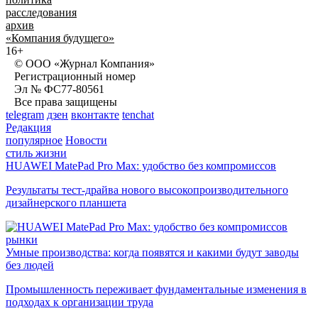
расследования
архив
«Компания будущего»
16+
© ООО «Журнал Компания»
Регистрационный номер
Эл № ФС77-80561
Все права защищены
telegram
дзен
вконтакте
tenchat
Редакция
популярное
Новости
стиль жизни
HUAWEI MatePad Pro Max: удобство без компромиссов
Результаты тест-драйва нового высокопроизводительного
дизайнерского планшета
рынки
Умные производства: когда появятся и какими будут заводы
без людей
Промышленность переживает фундаментальные изменения в
подходах к организации труда