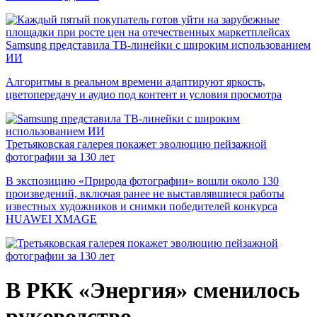
Samsung представила ТВ-линейки с широким использованием
ИИ
Алгоритмы в реальном времени адаптируют яркость,
цветопередачу и аудио под контент и условия просмотра
Третьяковская галерея покажет эволюцию пейзажной
фотографии за 130 лет
В экспозицию «Природа фотографии» вошли около 130
произведений, включая ранее не выставлявшиеся работы
известных художников и снимки победителей конкурса
HUAWEI XMAGE
В РКК «Энергия» сменилось
руководство