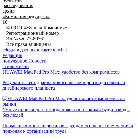
расследования
архив
«Компания будущего»
16+
© ООО «Журнал Компания»
Регистрационный номер
Эл № ФС77-80561
Все права защищены
telegram
дзен
вконтакте
tenchat
Редакция
популярное
Новости
стиль жизни
HUAWEI MatePad Pro Max: удобство без компромиссов
Результаты тест-драйва нового высокопроизводительного
дизайнерского планшета
рынки
Умные производства: когда появятся и какими будут заводы
без людей
Промышленность переживает фундаментальные изменения в
подходах к организации труда