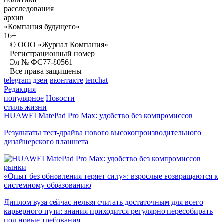
расследования
архив
«Компания будущего»
16+
© ООО «Журнал Компания»
Регистрационный номер
Эл № ФС77-80561
Все права защищены
telegram
дзен
вконтакте
tenchat
Редакция
популярное
Новости
стиль жизни
HUAWEI MatePad Pro Max: удобство без компромиссов
Результаты тест-драйва нового высокопроизводительного
дизайнерского планшета
рынки
«Опыт без обновления теряет силу»: взрослые возвращаются к
системному образованию
Диплом вуза сейчас нельзя считать достаточным для всего
карьерного пути: знания приходится регулярно пересобирать
под новые требования