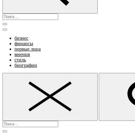
бизнес
финансы
первые лица
мнения
стиль
биографии