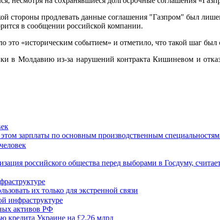
лся, несмотря на сохранявшиеся долгосрочные соглашения «Газп
кой стороны продлевать данные соглашения "Газпром" был лишен
ворится в сообщении российской компании.
ло это «историческим событием» и отметило, что такой шаг был
ки в Молдавию из-за нарушений контракта Кишиневом и отказа
век
при этом зарплаты по основным производственным специальностям
зация российского общества перед выборами в Госдуму, считае
нфраструктуре
ьзовать их только для экстренной связи
нных активов РФ
ью кредита Украине на £2,26 млрд