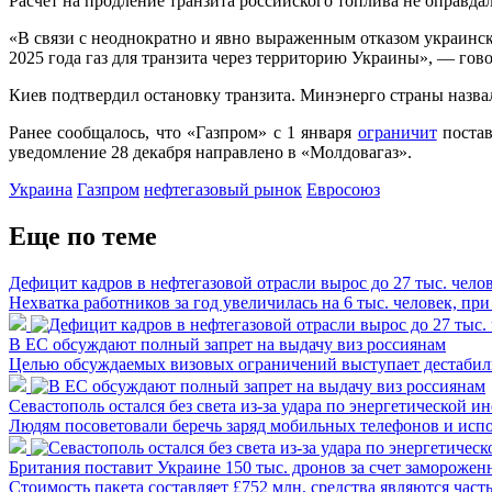
Расчет на продление транзита российского топлива не оправда
«В связи с неоднократно и явно выраженным отказом украинс
2025 года газ для транзита через территорию Украины», — го
Киев подтвердил остановку транзита. Минэнерго страны назва
Ранее сообщалось, что «Газпром» с 1 января
ограничит
постав
уведомление 28 декабря направлено в «Молдовагаз».
Украина
Газпром
нефтегазовый рынок
Евросоюз
Еще по теме
Дефицит кадров в нефтегазовой отрасли вырос до 27 тыс. чело
Нехватка работников за год увеличилась на 6 тыс. человек, 
В ЕС обсуждают полный запрет на выдачу виз россиянам
Целью обсуждаемых визовых ограничений выступает дестабили
Севастополь остался без света из-за удара по энергетической и
Людям посоветовали беречь заряд мобильных телефонов и испол
Британия поставит Украине 150 тыс. дронов за счет замороже
Стоимость пакета составляет £752 млн, средства являются част