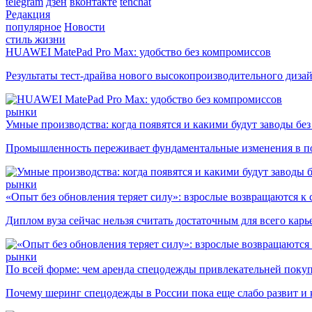
telegram
дзен
вконтакте
tenchat
Редакция
популярное
Новости
стиль жизни
HUAWEI MatePad Pro Max: удобство без компромиссов
Результаты тест-драйва нового высокопроизводительного диза
рынки
Умные производства: когда появятся и какими будут заводы бе
Промышленность переживает фундаментальные изменения в по
рынки
«Опыт без обновления теряет силу»: взрослые возвращаются к
Диплом вуза сейчас нельзя считать достаточным для всего кар
рынки
По всей форме: чем аренда спецодежды привлекательней поку
Почему шеринг спецодежды в России пока еще слабо развит и 