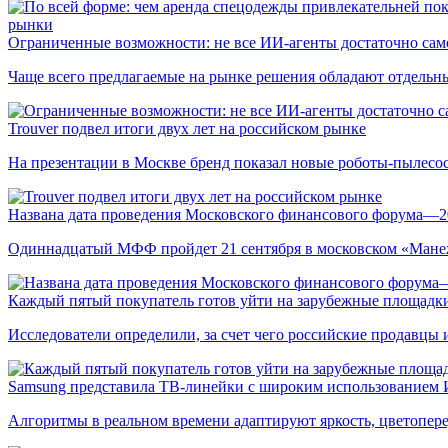
рынки
Ограниченные возможности: не все ИИ-агенты достаточно сам
Чаще всего предлагаемые на рынке решения обладают отдельн
Trouver подвел итоги двух лет на российском рынке
На презентации в Москве бренд показал новые роботы-пылесо
Названа дата проведения Московского финансового форума—2
Одиннадцатый МФФ пройдет 21 сентября в московском «Мане
Каждый пятый покупатель готов уйти на зарубежные площадки
Исследователи определили, за счет чего российские продавц
Samsung представила ТВ-линейки с широким использованием
Алгоритмы в реальном времени адаптируют яркость, цветопере