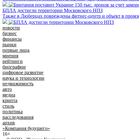
БПЛА достигли территории Московского НПЗ
Также в Люберцах повреждены фитнес-центр и объект в промз
новости
бизнес
финансы
рынки
первые лица
мнения
рейтинги
биографии
цифровое развитие
наука и технологии
недвижимость
авто
медиа
крипта
стиль
политика
расследования
архив
«Компания будущего»
16+