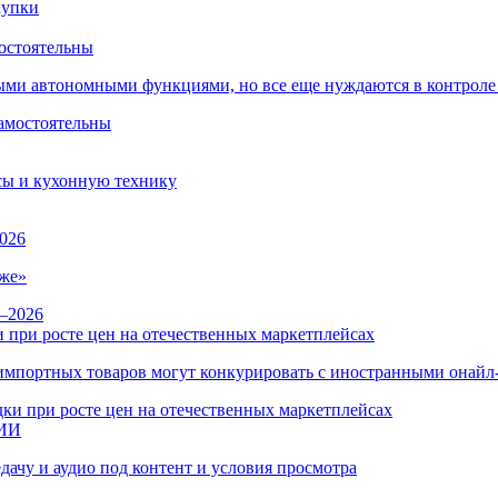
остоятельны
ыми автономными функциями, но все еще нуждаются в контроле
сы и кухонную технику
026
же»
 при росте цен на отечественных маркетплейсах
ы импортных товаров могут конкурировать с иностранными онай
 ИИ
дачу и аудио под контент и условия просмотра