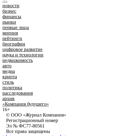
новости
бизнес
финансы
рынки
первые лица
мнения
рейтинги
биографии
цифровое развитие
наука и технологии
недвижимость
авто
медиа
крипта
стиль
политика
расследования
архив
«Компания будущего»
16+
© ООО «Журнал Компания»
Регистрационный номер
Эл № ФС77-80561
Все права защищены