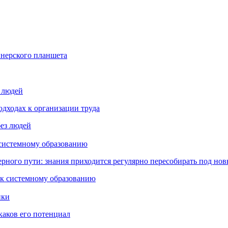
йнерского планшета
з людей
дходах к организации труда
 системному образованию
ьерного пути: знания приходится регулярно пересобирать под но
пки
каков его потенциал