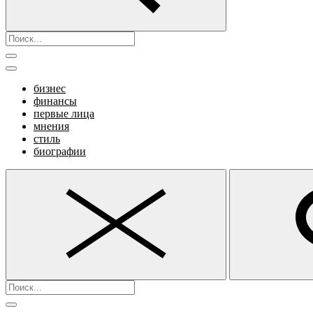
бизнес
финансы
первые лица
мнения
стиль
биографии