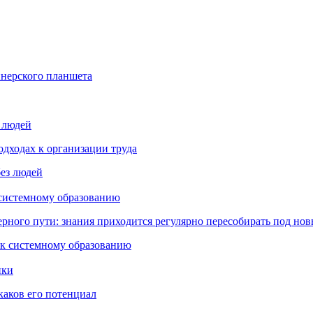
йнерского планшета
з людей
дходах к организации труда
 системному образованию
ьерного пути: знания приходится регулярно пересобирать под но
пки
каков его потенциал