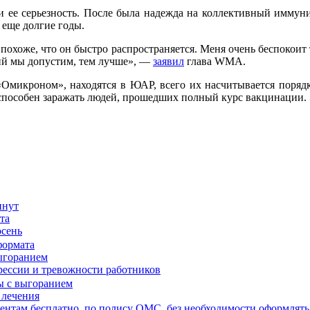
 ее серьезность. После была надежда на коллективный иммунит
 еще долгие годы.
похоже, что он быстро распространяется. Меня очень беспокоит то
ций мы допустим, тем лучше», —
заявил
глава WMA.
Омикроном», находятся в ЮАР, всего их насчитывается порядка
пособен заражать людей, прошедших полный курс вакцинации.
та
осень
выгоранием
прессии и тревожности работников
 лечения
иентам бесплатно, по полису ОМС, без необходимости оформлять