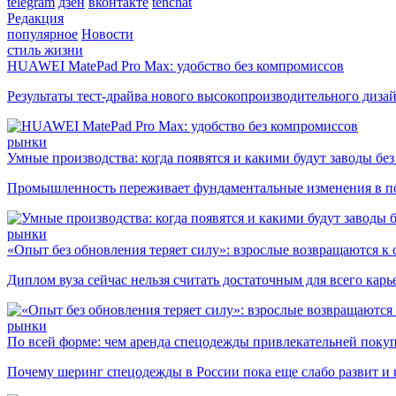
telegram
дзен
вконтакте
tenchat
Редакция
популярное
Новости
стиль жизни
HUAWEI MatePad Pro Max: удобство без компромиссов
Результаты тест-драйва нового высокопроизводительного диза
рынки
Умные производства: когда появятся и какими будут заводы бе
Промышленность переживает фундаментальные изменения в по
рынки
«Опыт без обновления теряет силу»: взрослые возвращаются к
Диплом вуза сейчас нельзя считать достаточным для всего кар
рынки
По всей форме: чем аренда спецодежды привлекательней поку
Почему шеринг спецодежды в России пока еще слабо развит и 