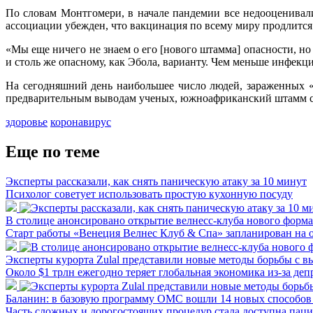
По словам Монтгомери, в начале пандемии все недооценивали
ассоциации убежден, что вакцинация по всему миру продлится
«Мы еще ничего не знаем о его [нового штамма] опасности, но 
и столь же опасному, как Эбола, варианту. Чем меньше инфек
На сегодняшний день наибольшее число людей, зараженных «
предварительным выводам ученых, южноафриканский штамм с
здоровье
коронавирус
Еще по теме
Эксперты рассказали, как снять паническую атаку за 10 минут
Психолог советует использовать простую кухонную посуду
В столице анонсировано открытие велнесс-клуба нового форма
Старт работы «Венеция Велнес Клуб & Спа» запланирован на 
Эксперты курорта Zulal представили новые методы борьбы с 
Около $1 трлн ежегодно теряет глобальная экономика из-за де
Баланин: в базовую программу ОМС вошли 14 новых способов
Часть сложных и дорогостоящих процедур стала доступна пац