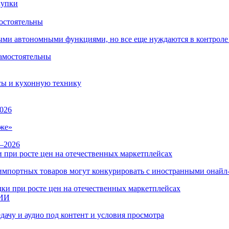
остоятельны
ыми автономными функциями, но все еще нуждаются в контроле
сы и кухонную технику
026
же»
 при росте цен на отечественных маркетплейсах
ы импортных товаров могут конкурировать с иностранными онай
 ИИ
дачу и аудио под контент и условия просмотра