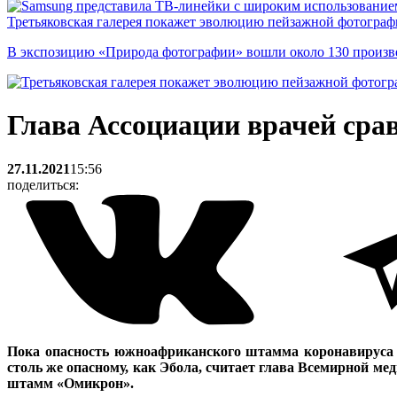
Третьяковская галерея покажет эволюцию пейзажной фотографи
В экспозицию «Природа фотографии» вошли около 130 произ
Глава Ассоциации врачей сра
27.11.2021
15:56
поделиться:
Пока опасность южноафриканского штамма коронавируса не
столь же опасному, как Эбола, считает глава Всемирной 
штамм «Омикрон».