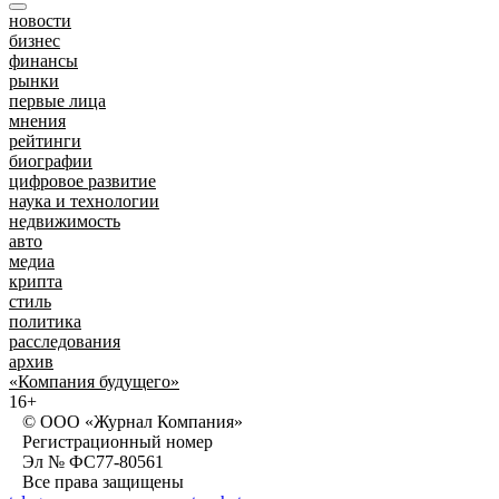
новости
бизнес
финансы
рынки
первые лица
мнения
рейтинги
биографии
цифровое развитие
наука и технологии
недвижимость
авто
медиа
крипта
стиль
политика
расследования
архив
«Компания будущего»
16+
© ООО «Журнал Компания»
Регистрационный номер
Эл № ФС77-80561
Все права защищены