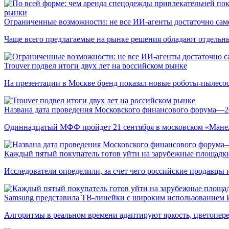
рынки
Ограниченные возможности: не все ИИ-агенты достаточно сам
Чаще всего предлагаемые на рынке решения обладают отдельн
Trouver подвел итоги двух лет на российском рынке
На презентации в Москве бренд показал новые роботы-пылесо
Названа дата проведения Московского финансового форума—2
Одиннадцатый МФФ пройдет 21 сентября в московском «Мане
Каждый пятый покупатель готов уйти на зарубежные площадки
Исследователи определили, за счет чего российские продавц
Samsung представила ТВ-линейки с широким использованием
Алгоритмы в реальном времени адаптируют яркость, цветопере