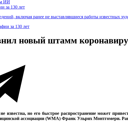
и за 130 лет
ведений, включая ранее не выставлявшиеся работы известных
внил новый штамм коронавиру
 известна, но его быстрое распространение может привест
медицинской ассоциации (WMA) Франк Ульрих Монтгомери. Ра