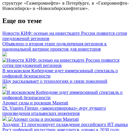
структуре «Газмпромнефти» в Петербурге, в «Газпромнефти-
Новосибирск» и «Новосибирскнефтегазе».
Еще по теме
Новости КИФ: осенью на инвесткарте России появится сотня
предложений регионов
Объявлено о втором этапе подключения регионов к
национальной витрине проектов для инвесторов
В московском Кибердоме идет иммерсивный спектакль о
цифровой безопасности
Шоу рассказывает о технологиях и связи поколений
Аромат силы и роскоши Maserati
Dr. Vranjes Firenze «законсервировал» ауру лучшего
произведения итальянских инженеров
Холдинг Т1 прогнозирует охлаждение российского ИТ-рынка
Рост цифровой индустрии замедлится, однако к 2030 году