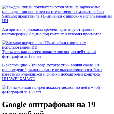
Samsung представила ТВ-линейки с широким использованием
ИИ
Алгоритмы в реальном времени адаптируют яркость,
цветопередачу и аудио под контент и условия просмотра
Третьяковская галерея покажет эволюцию пейзажной
фотографии за 130 лет
В экспозицию «Природа фотографии» вошли около 130
произведений, включая ранее не выставлявшиеся работы
известных художников и снимки победителей конкурса
HUAWEI XMAGE
Google оштрафован на 19
млн рублей