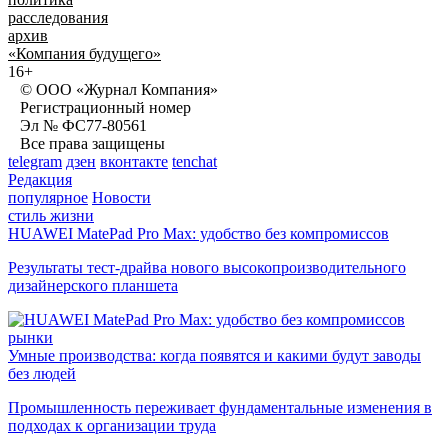
расследования
архив
«Компания будущего»
16+
© ООО «Журнал Компания»
Регистрационный номер
Эл № ФС77-80561
Все права защищены
telegram
дзен
вконтакте
tenchat
Редакция
популярное
Новости
стиль жизни
HUAWEI MatePad Pro Max: удобство без компромиссов
Результаты тест-драйва нового высокопроизводительного
дизайнерского планшета
рынки
Умные производства: когда появятся и какими будут заводы
без людей
Промышленность переживает фундаментальные изменения в
подходах к организации труда