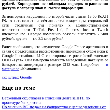
рублей. Корпорация не соблюдала порядок ограничения
доступа к запрещенной в России информации.
За повторные нарушения по второй части статьи 13.50 КоАП
РФ о неисполнении обязанностей владельцем социальной
сети столичный суд привлек к административной
ответственности TikTok Pte. Ltd, Pinterest Inc. и Twitch
Interactive Inc. Первую компанию обязали выплатить 7 млн
рублей, другие — по 3,5 млн рублей.
Ранее сообщалось, что имущество Google France арестовано в
связи с предстоящим рассмотрением парижским судом иска к
Google International LLC со стороны ее российской «дочки»
ООО «Гугл». Она намерена взыскать выведенные накануне ее
банкротства дивиденды в размере €112 млн. Подробнее —
в
материале
«Компании».
суд
штраф
Google
Еще по теме
Верховный суд отказал в списании долга за ДТП по
процедуре банкротства
По мнению ВС, подача на банкротство с целью уклонения от