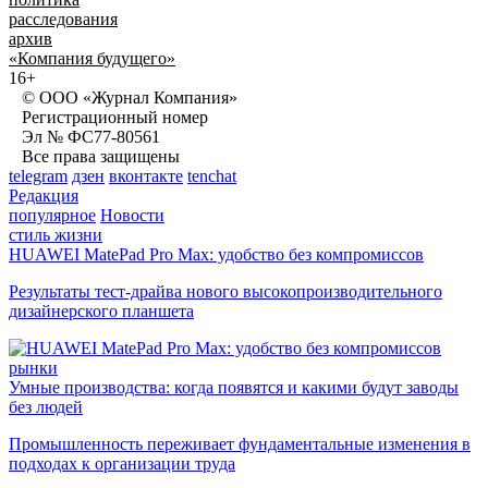
расследования
архив
«Компания будущего»
16+
© ООО «Журнал Компания»
Регистрационный номер
Эл № ФС77-80561
Все права защищены
telegram
дзен
вконтакте
tenchat
Редакция
популярное
Новости
стиль жизни
HUAWEI MatePad Pro Max: удобство без компромиссов
Результаты тест-драйва нового высокопроизводительного
дизайнерского планшета
рынки
Умные производства: когда появятся и какими будут заводы
без людей
Промышленность переживает фундаментальные изменения в
подходах к организации труда