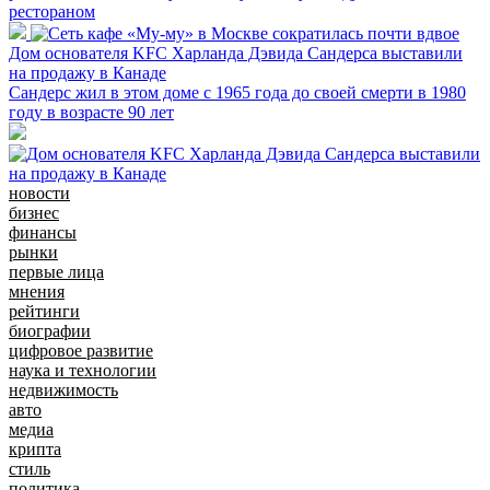
рестораном
Дом основателя KFC Харланда Дэвида Сандерса выставили
на продажу в Канаде
Сандерс жил в этом доме с 1965 года до своей смерти в 1980
году в возрасте 90 лет
новости
бизнес
финансы
рынки
первые лица
мнения
рейтинги
биографии
цифровое развитие
наука и технологии
недвижимость
авто
медиа
крипта
стиль
политика