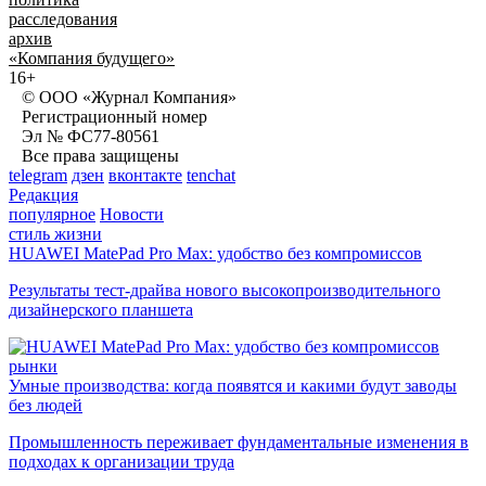
расследования
архив
«Компания будущего»
16+
© ООО «Журнал Компания»
Регистрационный номер
Эл № ФС77-80561
Все права защищены
telegram
дзен
вконтакте
tenchat
Редакция
популярное
Новости
стиль жизни
HUAWEI MatePad Pro Max: удобство без компромиссов
Результаты тест-драйва нового высокопроизводительного
дизайнерского планшета
рынки
Умные производства: когда появятся и какими будут заводы
без людей
Промышленность переживает фундаментальные изменения в
подходах к организации труда