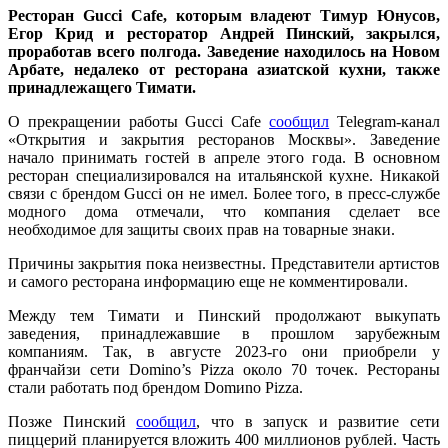
Ресторан Gucci Cafe, которым владеют Тимур Юнусов,
Егор Крид и ресторатор Андрей Пинский, закрылся,
проработав всего полгода. Заведение находилось на Новом
Арбате, недалеко от ресторана азиатской кухни, также
принадлежащего Тимати.
О прекращении работы Gucci Cafe
сообщил
Telegram-канал
«Открытия и закрытия ресторанов Москвы». Заведение
начало принимать гостей в апреле этого года. В основном
ресторан специализировался на итальянской кухне. Никакой
связи с брендом Gucci он не имел. Более того, в пресс-службе
модного дома отмечали, что компания сделает все
необходимое для защиты своих прав на товарные знаки.
Причины закрытия пока неизвестны. Представители артистов
и самого ресторана информацию еще не комментировали.
Между тем Тимати и Пинский продолжают выкупать
заведения, принадлежавшие в прошлом зарубежным
компаниям. Так, в августе 2023-го они приобрели у
франчайзи сети Domino’s Pizza около 70 точек. Рестораны
стали работать под брендом Domиno Pizza.
Позже Пинский
сообщил
, что в запуск и развитие сети
пиццерий планируется вложить 400 миллионов рублей. Часть