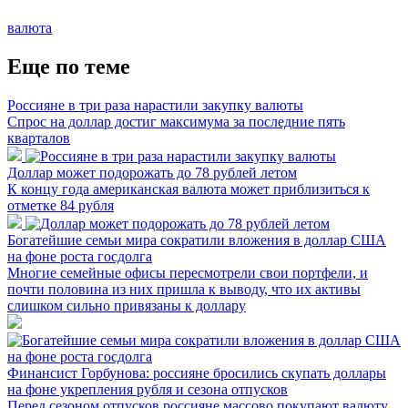
валюта
Еще по теме
Россияне в три раза нарастили закупку валюты
Спрос на доллар достиг максимума за последние пять
кварталов
Доллар может подорожать до 78 рублей летом
К концу года американская валюта может приблизиться к
отметке 84 рубля
Богатейшие семьи мира сократили вложения в доллар США
на фоне роста госдолга
Многие семейные офисы пересмотрели свои портфели, и
почти половина из них пришла к выводу, что их активы
слишком сильно привязаны к доллару
Финансист Горбунова: россияне бросились скупать доллары
на фоне укрепления рубля и сезона отпусков
Перед сезоном отпусков россияне массово покупают валюту