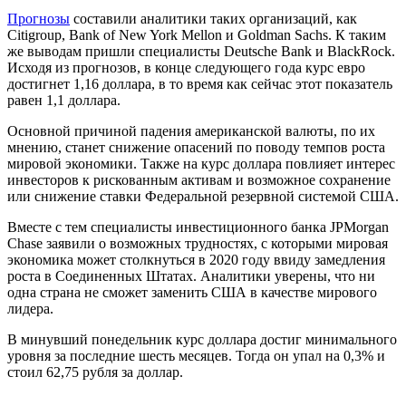
Прогнозы
составили аналитики таких организаций, как
Citigroup, Bank of New York Mellon и Goldman Sachs. К таким
же выводам пришли специалисты Deutsche Bank и BlackRock.
Исходя из прогнозов, в конце следующего года курс евро
достигнет 1,16 доллара, в то время как сейчас этот показатель
равен 1,1 доллара.
Основной причиной падения американской валюты, по их
мнению, станет снижение опасений по поводу темпов роста
мировой экономики. Также на курс доллара повлияет интерес
инвесторов к рискованным активам и возможное сохранение
или снижение ставки Федеральной резервной системой США.
Вместе с тем специалисты инвестиционного банка JPMorgan
Chase заявили о возможных трудностях, с которыми мировая
экономика может столкнуться в 2020 году ввиду замедления
роста в Соединенных Штатах. Аналитики уверены, что ни
одна страна не сможет заменить США в качестве мирового
лидера.
В минувший понедельник курс доллара достиг минимального
уровня за последние шесть месяцев. Тогда он упал на 0,3% и
стоил 62,75 рубля за доллар.