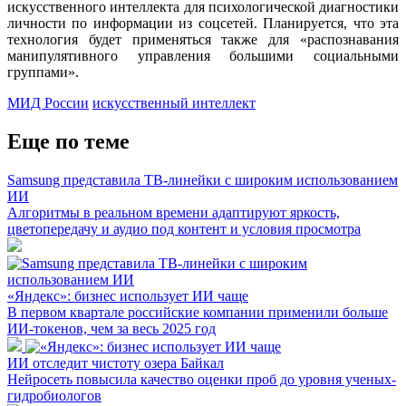
искусственного интеллекта для психологической диагностики
личности по информации из соцсетей. Планируется, что эта
технология будет применяться также для «распознавания
манипулятивного управления большими социальными
группами».
МИД России
искусственный интеллект
Еще по теме
Samsung представила ТВ-линейки с широким использованием
ИИ
Алгоритмы в реальном времени адаптируют яркость,
цветопередачу и аудио под контент и условия просмотра
«Яндекс»: бизнес использует ИИ чаще
В первом квартале российские компании применили больше
ИИ-токенов, чем за весь 2025 год
ИИ отследит чистоту озера Байкал
Нейросеть повысила качество оценки проб до уровня ученых-
гидробиологов