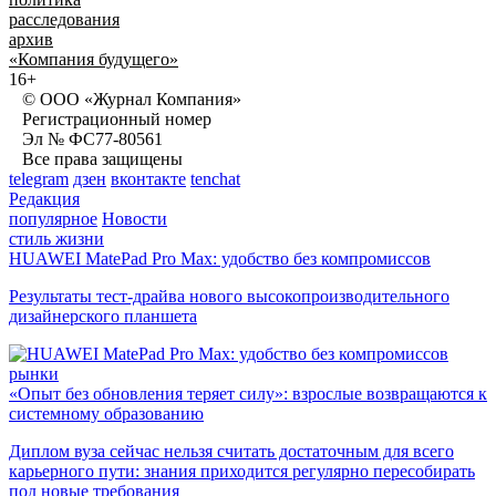
расследования
архив
«Компания будущего»
16+
© ООО «Журнал Компания»
Регистрационный номер
Эл № ФС77-80561
Все права защищены
telegram
дзен
вконтакте
tenchat
Редакция
популярное
Новости
стиль жизни
HUAWEI MatePad Pro Max: удобство без компромиссов
Результаты тест-драйва нового высокопроизводительного
дизайнерского планшета
рынки
«Опыт без обновления теряет силу»: взрослые возвращаются к
системному образованию
Диплом вуза сейчас нельзя считать достаточным для всего
карьерного пути: знания приходится регулярно пересобирать
под новые требования