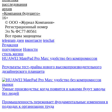
расследования
архив
«Компания будущего»
16+
© ООО «Журнал Компания»
Регистрационный номер
Эл № ФС77-80561
Все права защищены
telegram
дзен
вконтакте
tenchat
Редакция
популярное
Новости
стиль жизни
HUAWEI MatePad Pro Max: удобство без компромиссов
Результаты тест-драйва нового высокопроизводительного
дизайнерского планшета
рынки
Умные производства: когда появятся и какими будут заводы
без людей
Промышленность переживает фундаментальные изменения в
подходах к организации труда