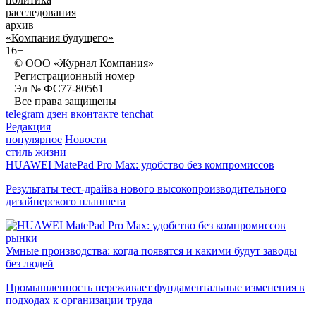
расследования
архив
«Компания будущего»
16+
© ООО «Журнал Компания»
Регистрационный номер
Эл № ФС77-80561
Все права защищены
telegram
дзен
вконтакте
tenchat
Редакция
популярное
Новости
стиль жизни
HUAWEI MatePad Pro Max: удобство без компромиссов
Результаты тест-драйва нового высокопроизводительного
дизайнерского планшета
рынки
Умные производства: когда появятся и какими будут заводы
без людей
Промышленность переживает фундаментальные изменения в
подходах к организации труда