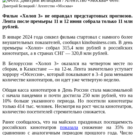
Фото:
Дмитрий Белицкий / Агентство «Москва»
Фильм «Холоп 3» не оправдал предстартовых прогнозов.
Лента после премьеры 11 и 12 июня собрала только 11 млн
рублей.
В январе 2024 года сиквел фильма стартовал с намного более
внушительных показателей, сообщил kinobusiness.com. В день
премьеры «Холоп» собрал 315,4 млн рублей в российских
кинотеатрах, а в странах СНГ — 320,8 млн рублей.
В Белоруссии «Холоп 3» оказался на четвертом месте по
сборам, в Казахстане — на 12-м. Лента значительно уступает
хоррору «Обсессия», который показывают в 3–4 раза меньшем
количестве кинотеатров, он идет уже четвертую неделю.
Общая касса кинотеатров в День России стала максимальной
с начала пандемии и почти достигла 250 млн рублей, что на
10% больше указанного периода. Но посетили кинотеатры
только 414 тыс. человек. Несмотря на рост числа кинотеатров,
количество посетителей стремительно снижается.
Ранее сообщалось, что на майских праздниках посещаемость
российских кинотеатров
показала
снижение на 35% по
сравнению с аналогичным периодом прошлого года. Число