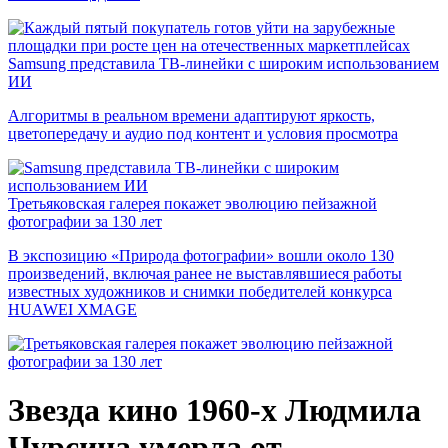
Samsung представила ТВ-линейки с широким использованием
ИИ
Алгоритмы в реальном времени адаптируют яркость,
цветопередачу и аудио под контент и условия просмотра
Третьяковская галерея покажет эволюцию пейзажной
фотографии за 130 лет
В экспозицию «Природа фотографии» вошли около 130
произведений, включая ранее не выставлявшиеся работы
известных художников и снимки победителей конкурса
HUAWEI XMAGE
Звезда кино 1960-х Людмила
Чурсина умерла от