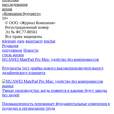
расследования
архив
«Компания будущего»
16+
© ООО «Журнал Компания»
Регистрационный номер
Эл № ФС77-80561
Все права защищены
telegram
дзен
вконтакте
tenchat
Редакция
популярное
Новости
стиль жизни
HUAWEI MatePad Pro Max: удобство без компромиссов
Результаты тест-драйва нового высокопроизводительного
дизайнерского планшета
рынки
Умные производства: когда появятся и какими будут заводы
без людей
Промышленность переживает фундаментальные изменения в
подходах к организации труда