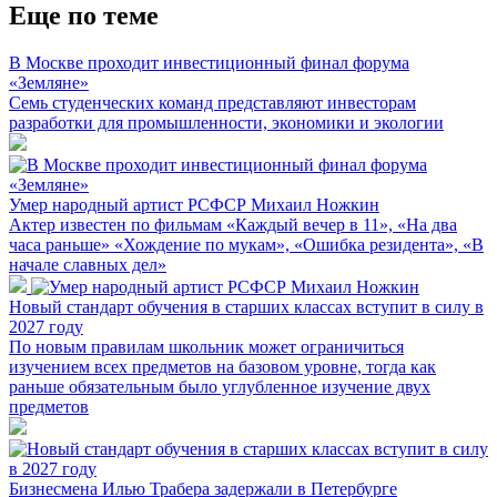
Еще по теме
В Москве проходит инвестиционный финал форума
«Земляне»
Семь студенческих команд представляют инвесторам
разработки для промышленности, экономики и экологии
Умер народный артист РСФСР Михаил Ножкин
Актер известен по фильмам «Каждый вечер в 11», «На два
часа раньше» «Хождение по мукам», «Ошибка резидента», «В
начале славных дел»
Новый стандарт обучения в старших классах вступит в силу в
2027 году
По новым правилам школьник может ограничиться
изучением всех предметов на базовом уровне, тогда как
раньше обязательным было углубленное изучение двух
предметов
Бизнесмена Илью Трабера задержали в Петербурге