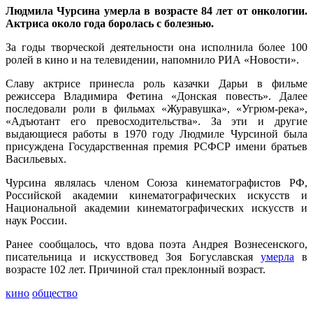
Людмила Чурсина умерла в возрасте 84 лет от онкологии.
Актриса около года боролась с болезнью.
За годы творческой деятельности она исполнила более 100
ролей в кино и на телевидении, напомнило РИА «Новости».
Славу актрисе принесла роль казачки Дарьи в фильме
режиссера Владимира Фетина «Донская повесть». Далее
последовали роли в фильмах «Журавушка», «Угрюм-река»,
«Адъютант его превосходительства». За эти и другие
выдающиеся работы в 1970 году Людмиле Чурсиной была
присуждена Государственная премия РСФСР имени братьев
Васильевых.
Чурсина являлась членом Союза кинематографистов РФ,
Российской академии кинематографических искусств и
Национальной академии кинематографических искусств и
наук России.
Ранее сообщалось, что вдова поэта Андрея Вознесенского,
писательница и искусствовед Зоя Богуславская
умерла
в
возрасте 102 лет. Причиной стал преклонный возраст.
кино
общество