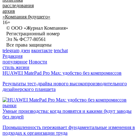
расследования
архив
«Компания будущего»
16+
© ООО «Журнал Компания»
Регистрационный номер
Эл № ФС77-80561
Все права защищены
telegram
дзен
вконтакте
tenchat
Редакция
популярное
Новости
стиль жизни
HUAWEI MatePad Pro Max: удобство без компромиссов
Результаты тест-драйва нового высокопроизводительного
дизайнерского планшета
рынки
Умные производства: когда появятся и какими будут заводы
без людей
Промышленность переживает фундаментальные изменения в
подходах к организации труда