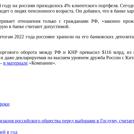
 году на россиян приходилось 4% клиентского портфеля. Сегодня
ь идет о людях пенсионного возраста. Он добавил, что в банке х
сматривает отношения только с гражданами РФ, «законно п
рую в банке считают допустимой.
тогам 2022 года россияне хранили на его банковских депозитах
 торгового оборота между РФ и КНР превысил $116 млрд, из 
 и даже декларируемая на высшем уровнем дружба России с Кит
 —
в материале
«Компании».
сроки
зация российского общества перед выборами в Госдуму, считае
ей в год