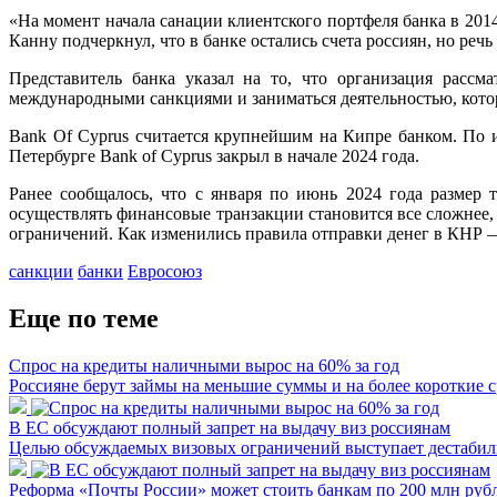
«На момент начала санации клиентского портфеля банка в 2014
Канну подчеркнул, что в банке остались счета россиян, но реч
Представитель банка указал на то, что организация рас
международными санкциями и заниматься деятельностью, кото
Bank Of Cyprus считается крупнейшим на Кипре банком. По и
Петербурге Bank of Cyprus закрыл в начале 2024 года.
Ранее сообщалось, что с января по июнь 2024 года размер
осуществлять финансовые транзакции становится все сложнее,
ограничений. Как изменились правила отправки денег в КНР
санкции
банки
Евросоюз
Еще по теме
Спрос на кредиты наличными вырос на 60% за год
Россияне берут займы на меньшие суммы и на более короткие 
В ЕС обсуждают полный запрет на выдачу виз россиянам
Целью обсуждаемых визовых ограничений выступает дестабили
Реформа «Почты России» может стоить банкам по 200 млн рубл