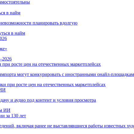
ся в найм
и невозможности планировать вдолгую
026
же»
 при росте цен на отечественных маркетплейсах
ы импорта могут конкурировать с иностранными онайл-площадка
 ИИ
дачу и аудио под контент и условия просмотра
и за 130 лет
ведений, включая ранее не выставлявшиеся работы известных