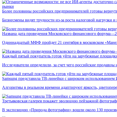
рынки
Более половины российских предпринимателей готовы вернуть
Бизнесмены видят трудности из-за роста налоговой нагрузки 
Названа дата проведения Московского финансового форума—2
Одиннадцатый МФФ пройдет 21 сентября в московском «Мане
Каждый пятый покупатель готов уйти на зарубежные площадки
Исследователи определили, за счет чего российские продавц
Samsung представила ТВ-линейки с широким использованием
Алгоритмы в реальном времени адаптируют яркость, цветопере
Третьяковская галерея покажет эволюцию пейзажной фотографи
В экспозицию «Природа фотографии» вошли около 130 произ