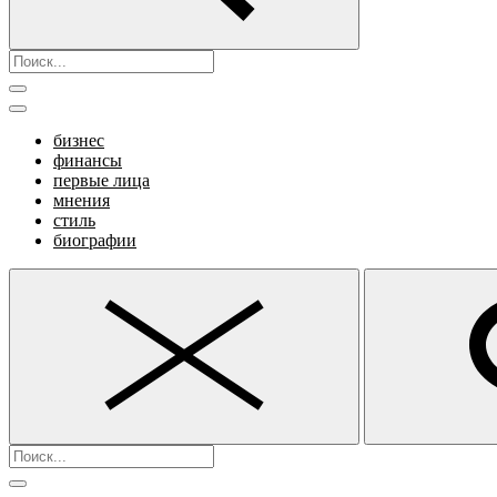
бизнес
финансы
первые лица
мнения
стиль
биографии