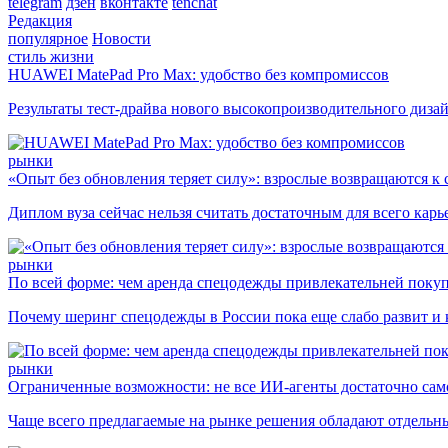
telegram
дзен
вконтакте
tenchat
Редакция
популярное
Новости
стиль жизни
HUAWEI MatePad Pro Max: удобство без компромиссов
Результаты тест-драйва нового высокопроизводительного диза
рынки
«Опыт без обновления теряет силу»: взрослые возвращаются к
Диплом вуза сейчас нельзя считать достаточным для всего кар
рынки
По всей форме: чем аренда спецодежды привлекательней поку
Почему шеринг спецодежды в России пока еще слабо развит и 
рынки
Ограниченные возможности: не все ИИ-агенты достаточно сам
Чаще всего предлагаемые на рынке решения обладают отдельн