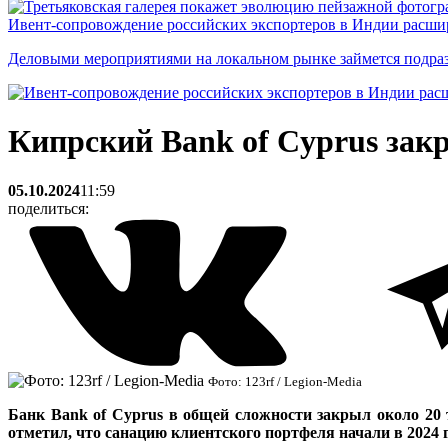
Ивент-сопровождение российских экспортеров в Индии расши
Деловыми мероприятиями на локальном рынке займется подраз
Кипрский Bank of Cyprus зак
05.10.2024
11:59
поделиться:
Фото: 123rf / Legion-Media
Банк Bank of Cyprus в общей сложности закрыл около 20
отметил, что санацию клиентского портфеля начали в 2024 г