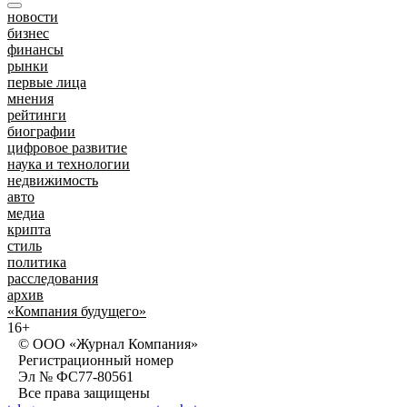
новости
бизнес
финансы
рынки
первые лица
мнения
рейтинги
биографии
цифровое развитие
наука и технологии
недвижимость
авто
медиа
крипта
стиль
политика
расследования
архив
«Компания будущего»
16+
© ООО «Журнал Компания»
Регистрационный номер
Эл № ФС77-80561
Все права защищены