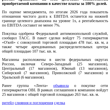
приобретаемой компании в качестве платы за 100% долей.
По оценке менеджмента, по итогам 2026 года показатель
отношения чистого долга к EBITDA останется на нижней
границе целевого диапазона на уровне 1х, а рентабельность
по EBITDA составит не менее 7%.
Покупка одобрена Федеральной антимонопольной службой,
сообщил ТАСС. В пакет сделки войдут 75 гипермаркетов
«О'кей» с совокупной торговой площадью 478 тыс. кв. м, а
также четыре арендованных распределительных центра
общей площадью 107 тыс. кв. м.
Магазины расположены в шести федеральных округах
России, включая Северо-Западный (25 магазинов),
Центральный (17 магазинов), Южный (13 магазинов),
Сибирский (7 магазинов), Приволжский (7 магазинов) и
Уральский (6 магазинов).
Ранее группа «Лента»
объявила
о покупке сети
гипермаркетов OBI. В рамках соглашения в компанию войдут
25 магазинов с общей торговой площадью 263 тыс. кв. м.
ритейл
слияния и поглощения
сделка