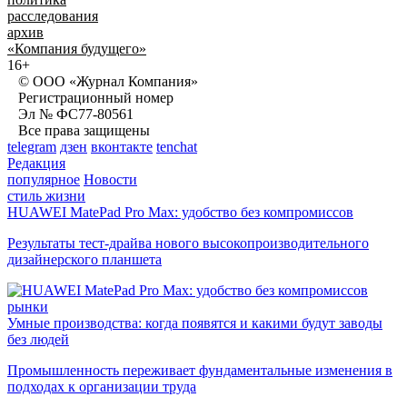
расследования
архив
«Компания будущего»
16+
© ООО «Журнал Компания»
Регистрационный номер
Эл № ФС77-80561
Все права защищены
telegram
дзен
вконтакте
tenchat
Редакция
популярное
Новости
стиль жизни
HUAWEI MatePad Pro Max: удобство без компромиссов
Результаты тест-драйва нового высокопроизводительного
дизайнерского планшета
рынки
Умные производства: когда появятся и какими будут заводы
без людей
Промышленность переживает фундаментальные изменения в
подходах к организации труда