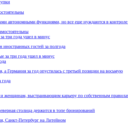
остоятельны
ыми автономными функциями, но все еще нуждаются в контроле
за три года ушел в минус
лн иностранных гостей за полгода
ода
я, а Германия за год опустилась с третьей позиции на восьмую
 и женщинам, выстраивающим карьеру по собственным правила
Северная столица держится в топе бронирований
ня, Санкт-Петербург на Литейном