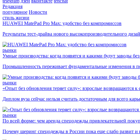
telegram
дзен
вконтакте
tenchat
Редакция
популярное
Новости
стиль жизни
HUAWEI MatePad Pro Max: удобство без компромиссов
Результаты тест-драйва нового высокопроизводительного диза
рынки
Умные производства: когда появятся и какими будут заводы бе
Промышленность переживает фундаментальные изменения в по
рынки
«Опыт без обновления теряет силу»: взрослые возвращаются к
Диплом вуза сейчас нельзя считать достаточным для всего кар
рынки
По всей форме: чем аренда спецодежды привлекательней поку
Почему шеринг спецодежды в России пока еще слабо развит и 