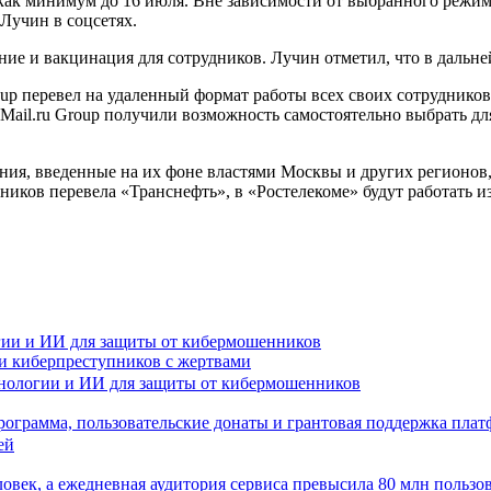
как минимум до 16 июля. Вне зависимости от выбранного режим
Лучин в соцсетях.
ание и вакцинация для сотрудников. Лучин отметил, что в дальн
roup перевел на удаленный формат работы всех своих сотрудников,
il.ru Group получили возможность самостоятельно выбрать для
ия, введенные на их фоне властями Москвы и других регионов,
дников перевела «Транснефть», в «Ростелекоме» будут работать и
гии и ИИ для защиты от кибермошенников
и киберпреступников с жертвами
рограмма, пользовательские донаты и грантовая поддержка пла
ловек, а ежедневная аудитория сервиса превысила 80 млн пользо