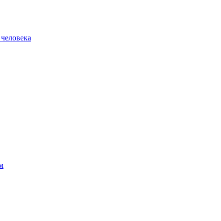
 человека
м