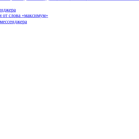
енджера
м от слова «максимум»