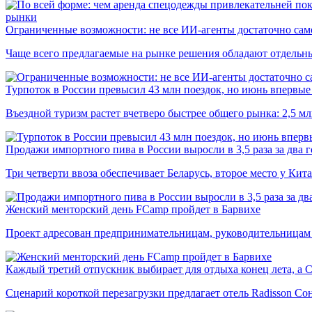
рынки
Ограниченные возможности: не все ИИ-агенты достаточно сам
Чаще всего предлагаемые на рынке решения обладают отдельн
Турпоток в России превысил 43 млн поездок, но июнь впервые 
Въездной туризм растет вчетверо быстрее общего рынка: 2,5 м
Продажи импортного пива в России выросли в 3,5 раза за два г
Три четверти ввоза обеспечивает Беларусь, второе место у Кита
Женский менторский день FCamp пройдет в Барвихе
Проект адресован предпринимательницам, руководительницам
Каждый третий отпускник выбирает для отдыха конец лета, а 
Сценарий короткой перезагрузки предлагает отель Radisson Со