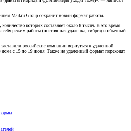
а (фанаты гибрида и фуллтаймеры уходят тоже)», — написал
ейшем Mail.ru Group сохранит новый формат работы.
 количество которых составляет около 8 тысяч. В это время
 себя режим работы (постоянная удаленка, гибрид и обычный
 заставили российские компании вернуться к удаленной
з дома с 15 по 19 июня. Также на удаленный формат переходят
тформы
вателей