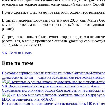
«Московский офис MRG в полном составе уходит на удаленку 
руководитель корпоративных коммуникаций компании Сергей 
По его словам, в штаб-квартире при этом сохранится тестиров
В разгар пандемии коронавируса, в марте 2020 года, Mail.ru G
компания перешла на новую концепцию работы — сотрудники Ma
режим).
Очередная вспышка заболеваемости коронавирусом и ограничен
работе. Так, в конце прошлого месяца на удаленку своих сотру
Tele2, «Мегафон» и МТС.
VK / Mail.ru Group
Еще по теме
Почтовые сервисы начали применять новые антиспам-техноло
Электронная почта — один из основных каналов коммуникаци
VK Видео выплатил авторам контента свыше 3 млрд рублей
Основными источниками дохода блогеров стали партнерская п
МАХ переименовали в «МАКС»
На начало апреля на платформе зарегистрировались 110 млн че