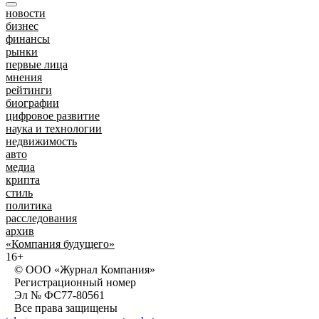
новости
бизнес
финансы
рынки
первые лица
мнения
рейтинги
биографии
цифровое развитие
наука и технологии
недвижимость
авто
медиа
крипта
стиль
политика
расследования
архив
«Компания будущего»
16+
© ООО «Журнал Компания»
Регистрационный номер
Эл № ФС77-80561
Все права защищены