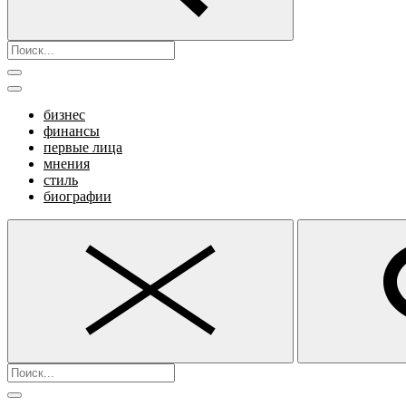
бизнес
финансы
первые лица
мнения
стиль
биографии