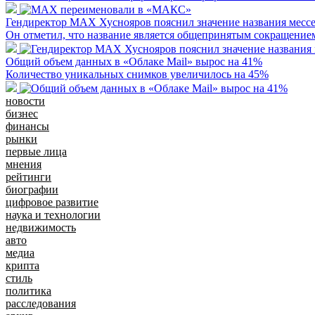
Гендиректор МАХ Хуснояров пояснил значение названия месс
Он отметил, что название является общепринятым сокращение
Общий объем данных в «Облаке Mail» вырос на 41%
Количество уникальных снимков увеличилось на 45%
новости
бизнес
финансы
рынки
первые лица
мнения
рейтинги
биографии
цифровое развитие
наука и технологии
недвижимость
авто
медиа
крипта
стиль
политика
расследования