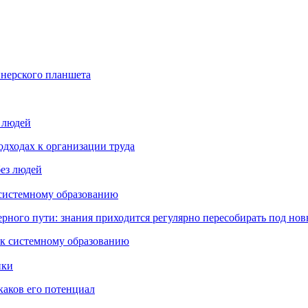
йнерского планшета
з людей
дходах к организации труда
 системному образованию
ьерного пути: знания приходится регулярно пересобирать под но
пки
каков его потенциал