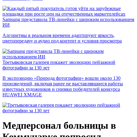
Samsung представила ТВ-линейки с широким использованием
ИИ
Алгоритмы в реальном времени адаптируют яркость,
цветопередачу и аудио под контент и условия просмотра
Третьяковская галерея покажет эволюцию пейзажной
фотографии за 130 лет
В экспозицию «Природа фотографии» вошли около 130
произведений, включая ранее не выставлявшиеся работы
известных художников и снимки победителей конкурса
HUAWEI XMAGE
Медперсонал больницы в
Коммунарке попросил