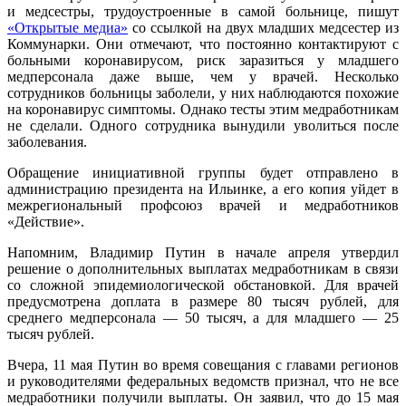
и медсестры, трудоустроенные в самой больнице, пишут
«Открытые медиа»
со ссылкой на двух младших медсестер из
Коммунарки. Они отмечают, что постоянно контактируют с
больными коронавирусом, риск заразиться у младшего
медперсонала даже выше, чем у врачей. Несколько
сотрудников больницы заболели, у них наблюдаются похожие
на коронавирус симптомы. Однако тесты этим медработникам
не сделали. Одного сотрудника вынудили уволиться после
заболевания.
Обращение инициативной группы будет отправлено в
администрацию президента на Ильинке, а его копия уйдет в
межрегиональный профсоюз врачей и медработников
«Действие».
Напомним, Владимир Путин в начале апреля утвердил
решение о дополнительных выплатах медработникам в связи
со сложной эпидемиологической обстановкой. Для врачей
предусмотрена доплата в размере 80 тысяч рублей, для
среднего медперсонала — 50 тысяч, а для младшего — 25
тысяч рублей.
Вчера, 11 мая Путин во время совещания с главами регионов
и руководителями федеральных ведомств признал, что не все
медработники получили выплаты. Он заявил, что до 15 мая