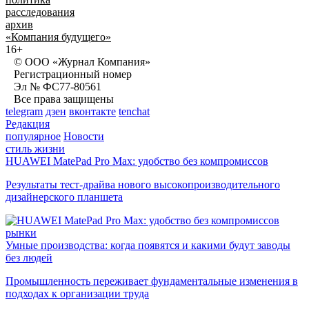
расследования
архив
«Компания будущего»
16+
© ООО «Журнал Компания»
Регистрационный номер
Эл № ФС77-80561
Все права защищены
telegram
дзен
вконтакте
tenchat
Редакция
популярное
Новости
стиль жизни
HUAWEI MatePad Pro Max: удобство без компромиссов
Результаты тест-драйва нового высокопроизводительного
дизайнерского планшета
рынки
Умные производства: когда появятся и какими будут заводы
без людей
Промышленность переживает фундаментальные изменения в
подходах к организации труда