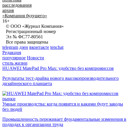
расследования
архив
«Компания будущего»
16+
© ООО «Журнал Компания»
Регистрационный номер
Эл № ФС77-80561
Все права защищены
telegram
дзен
вконтакте
tenchat
Редакция
популярное
Новости
стиль жизни
HUAWEI MatePad Pro Max: удобство без компромиссов
Результаты тест-драйва нового высокопроизводительного
дизайнерского планшета
рынки
Умные производства: когда появятся и какими будут заводы
без людей
Промышленность переживает фундаментальные изменения в
подходах к организации труда