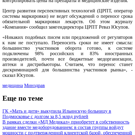
контролировать цены на препараты и медицинские изделия.
Центр развития перспективных технологий (ЦРПТ, оператор
системы маркировки) не ведет обсуждений о переносе срока
обязательной маркировки лекарств. Об этом журналу
«Компания» сообщил замгендиректора ЦРПТ Реваз Юсупов.
«Никаких подобных писем или предложений от регуляторов
к нам не поступало. Переносить сроки не имеет смысла:
большинство участников оборота готово, к системе
подключены 98% российских и 83% иностранных
производителей, почти все бюджетные медорганизации,
аптеки и дистрибьюторы. Считаем, что перенос станет
дискриминацией для большинства участников рынка», -
сказал Юсупов.
медицина
Минздрав
Еще по теме
ГК «Мать и дитя» выкупила Ильинскую больницу в
Подмосковье с долгом за 8,5 млрд рублей
В рамках сделки «МД Медикал» приобретет в собственность
здание вместе медоборудованием: в состав группы войдут
мощности с подтвержденной клиентской базой, обеспеченной