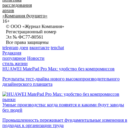
расследования
архив
«Компания будущего»
16+
© ООО «Журнал Компания»
Регистрационный номер
Эл № ФС77-80561
Все права защищены
telegram
дзен
вконтакте
tenchat
Редакция
популярное
Новости
стиль жизни
HUAWEI MatePad Pro Max: удобство без компромиссов
Результаты тест-драйва нового высокопроизводительного
дизайнерского планшета
рынки
Умные производства: когда появятся и какими будут заводы
без людей
Промышленность переживает фундаментальные изменения в
подходах к организации труда