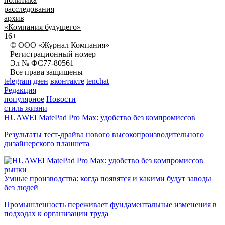
расследования
архив
«Компания будущего»
16+
© ООО «Журнал Компания»
Регистрационный номер
Эл № ФС77-80561
Все права защищены
telegram
дзен
вконтакте
tenchat
Редакция
популярное
Новости
стиль жизни
HUAWEI MatePad Pro Max: удобство без компромиссов
Результаты тест-драйва нового высокопроизводительного
дизайнерского планшета
рынки
Умные производства: когда появятся и какими будут заводы
без людей
Промышленность переживает фундаментальные изменения в
подходах к организации труда