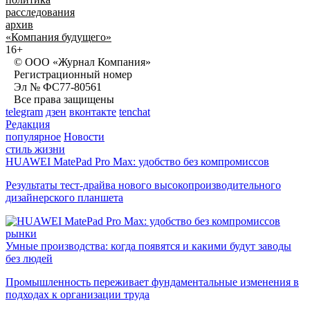
расследования
архив
«Компания будущего»
16+
© ООО «Журнал Компания»
Регистрационный номер
Эл № ФС77-80561
Все права защищены
telegram
дзен
вконтакте
tenchat
Редакция
популярное
Новости
стиль жизни
HUAWEI MatePad Pro Max: удобство без компромиссов
Результаты тест-драйва нового высокопроизводительного
дизайнерского планшета
рынки
Умные производства: когда появятся и какими будут заводы
без людей
Промышленность переживает фундаментальные изменения в
подходах к организации труда