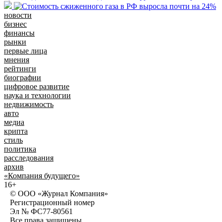
новости
бизнес
финансы
рынки
первые лица
мнения
рейтинги
биографии
цифровое развитие
наука и технологии
недвижимость
авто
медиа
крипта
стиль
политика
расследования
архив
«Компания будущего»
16+
© ООО «Журнал Компания»
Регистрационный номер
Эл № ФС77-80561
Все права защищены