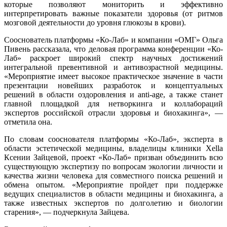
которые позволяют мониторить и эффективно
интерпретировать важные показатели здоровья (от ритмов
мозговой деятельности до уровня глюкозы в крови).
Сооснователь платформы «Ко-Лаб» и компании «ОМГ» Ольга
Пивень рассказала, что деловая программа конференции «Ко-
Лаб» раскроет широкий спектр научных достижений
интегральной превентивной и антивозрастной медицины.
«Мероприятие имеет высокое практическое значение в части
презентации новейших разработок и концептуальных
решений в области оздоровления и anti-age, а также станет
главной площадкой для нетворкинга и коллабораций
экспертов российской отрасли здоровья и биохакинга», —
отметила она.
По словам сооснователя платформы «Ко-Лаб», эксперта в
области эстетической медицины, владелицы клиники Xella
Ксении Зайцевой, проект «Ко-Лаб» призван объединить всю
существующую экспертизу по вопросам экологии личности и
качества жизни человека для совместного поиска решений и
обмена опытом. «Мероприятие пройдет при поддержке
ведущих специалистов в области медицины и биохакинга, а
также известных экспертов по долголетию и биологии
старения», — подчеркнула Зайцева.