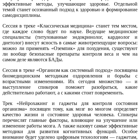
эффективные методы, улучшающие здоровье. Отдельной
темой станет осознанный подход к здоровью и формирование
самодисциплины.
Сессия в треке «Классическая медицина» станет тем местом,
где каждое слово будет по науке. Ведущие медицинские
специалисты (титулованные эндокринолог, кардиолог и
диетолог) внесут ясность в самые животрепещущие вопросы:
можно ли применять «Оземпик» для похудения, существуют
ли вообще безопасные препараты контроля веса и чем на
самом деле являются БАДы.
Сессия в треке «Организм как системный подход» посвящена
биомедицинским методикам оздоровления и борьбы с
возрастными изменениями. Их сегодня множество — и
выступление спикеров поможет разобраться, какие
действительно работают, а с какими стоит повременить.
Трек «Нейрохакинг и гаджеты для контроля состояния
организма» посвящен тому, как мозг во многом определяет
качество жизни и состояние здоровья человека. Спикеры
перечислят главные факторы, влияющие на улучшение или
изменение работы мозга. А также назовут самые эффективные
методики для развития когнитивных функций. Особое
внимание будет уделено цифровым технологиям — гаджетам,