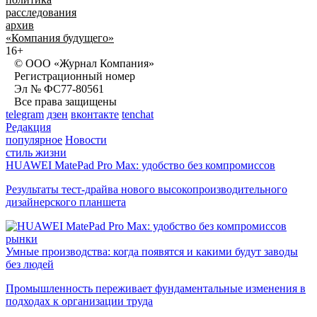
расследования
архив
«Компания будущего»
16+
© ООО «Журнал Компания»
Регистрационный номер
Эл № ФС77-80561
Все права защищены
telegram
дзен
вконтакте
tenchat
Редакция
популярное
Новости
стиль жизни
HUAWEI MatePad Pro Max: удобство без компромиссов
Результаты тест-драйва нового высокопроизводительного
дизайнерского планшета
рынки
Умные производства: когда появятся и какими будут заводы
без людей
Промышленность переживает фундаментальные изменения в
подходах к организации труда