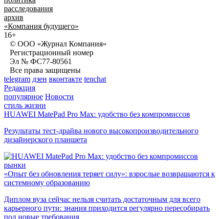
расследования
архив
«Компания будущего»
16+
© ООО «Журнал Компания»
Регистрационный номер
Эл № ФС77-80561
Все права защищены
telegram
дзен
вконтакте
tenchat
Редакция
популярное
Новости
стиль жизни
HUAWEI MatePad Pro Max: удобство без компромиссов
Результаты тест-драйва нового высокопроизводительного
дизайнерского планшета
рынки
«Опыт без обновления теряет силу»: взрослые возвращаются к
системному образованию
Диплом вуза сейчас нельзя считать достаточным для всего
карьерного пути: знания приходится регулярно пересобирать
под новые требования