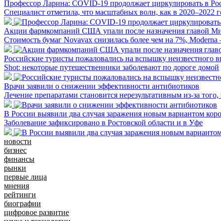
Профессор Ларина: COVID-19 продолжает циркулировать в Ро
Специалист отметила, что масштабных волн, как в 2020–2022 г
Акции фармкомпаний США упали после назначения главой Ми
Стоимость бумаг Novavax снизилась более чем на 7%, Moderna 
Российские туристы пожаловались на вспышку неизвестного в
Shot: некоторые путешественники заболевают по дороге домой
Врачи заявили о снижении эффективности антибиотиков
Лечение препаратами становится нерезультативным из-за того,
В России выявили два случая заражения новым вариантом ко
Заболевание зафиксировано в Ростовской области и в Уфе
новости
бизнес
финансы
рынки
первые лица
мнения
рейтинги
биографии
цифровое развитие