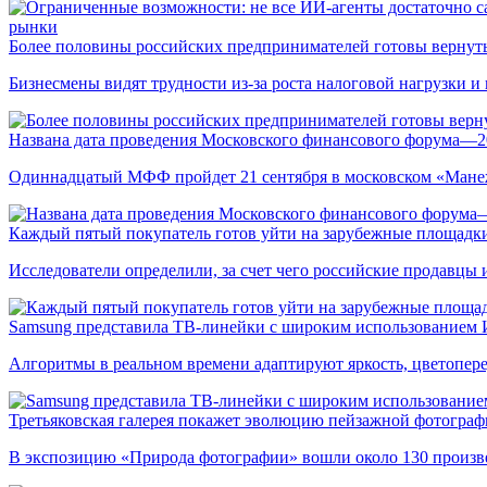
рынки
Более половины российских предпринимателей готовы вернуть
Бизнесмены видят трудности из-за роста налоговой нагрузки 
Названа дата проведения Московского финансового форума—2
Одиннадцатый МФФ пройдет 21 сентября в московском «Мане
Каждый пятый покупатель готов уйти на зарубежные площадки
Исследователи определили, за счет чего российские продавц
Samsung представила ТВ-линейки с широким использованием
Алгоритмы в реальном времени адаптируют яркость, цветопере
Третьяковская галерея покажет эволюцию пейзажной фотографи
В экспозицию «Природа фотографии» вошли около 130 произ