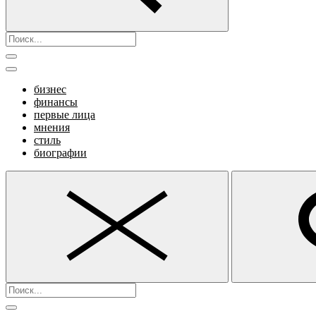
бизнес
финансы
первые лица
мнения
стиль
биографии