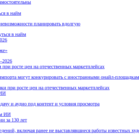
ся в найм
и невозможности планировать вдолгую
026
же»
 при росте цен на отечественных маркетплейсах
ы импорта могут конкурировать с иностранными онайл-площадка
 ИИ
дачу и аудио под контент и условия просмотра
и за 130 лет
ведений, включая ранее не выставлявшиеся работы известных