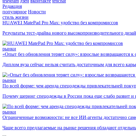
telegram
дзен
вконтакте
tenchat
Редакция
популярное
Новости
стиль жизни
HUAWEI MatePad Pro Max: удобство без компромиссов
Результаты тест-драйва нового высокопроизводительного диза
рынки
«Опыт без обновления теряет силу»: взрослые возвращаются к
Диплом вуза сейчас нельзя считать достаточным для всего кар
рынки
По всей форме: чем аренда спецодежды привлекательней поку
Почему шеринг спецодежды в России пока еще слабо развит и 
рынки
Ограниченные возможности: не все ИИ-агенты достаточно сам
Чаще всего предлагаемые на рынке решения обладают отдельн