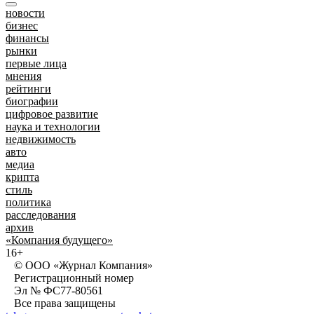
новости
бизнес
финансы
рынки
первые лица
мнения
рейтинги
биографии
цифровое развитие
наука и технологии
недвижимость
авто
медиа
крипта
стиль
политика
расследования
архив
«Компания будущего»
16+
© ООО «Журнал Компания»
Регистрационный номер
Эл № ФС77-80561
Все права защищены