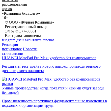
расследования
архив
«Компания будущего»
16+
© ООО «Журнал Компания»
Регистрационный номер
Эл № ФС77-80561
Все права защищены
telegram
дзен
вконтакте
tenchat
Редакция
популярное
Новости
стиль жизни
HUAWEI MatePad Pro Max: удобство без компромиссов
Результаты тест-драйва нового высокопроизводительного
дизайнерского планшета
рынки
Умные производства: когда появятся и какими будут заводы
без людей
Промышленность переживает фундаментальные изменения в
подходах к организации труда