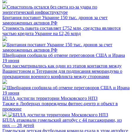
Британия поставит Украине 150 тыс. дронов за счет
замороженных активов РФ
Стоимость пакета составляет £752 млн, средства являются
частью кредита Украине на £2,26 млрд
Швейцария сообщила об отмене переговоров США и Ирана
19 июня
Они рассматривались как один из этапов контактов между
Вашингтоном и Тегераном для подписания меморандума о
прекращении военного конфликта между сторонами
БПЛА достигли территории Московского НПЗ
Также в Люберцах повреждены фитнес-центр и объект в
промзоне
БПЛА атаковали гомельский автобус с 44 пассажирами, из
них — 28 детей
Гомельская детская футбольная команда ехала в этом автобусе