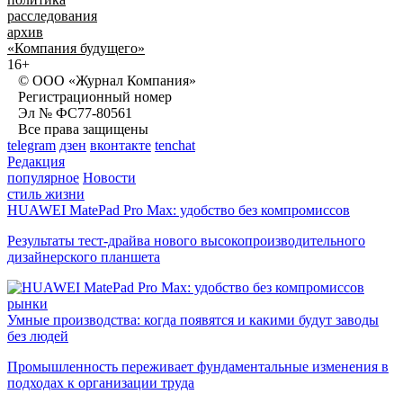
расследования
архив
«Компания будущего»
16+
© ООО «Журнал Компания»
Регистрационный номер
Эл № ФС77-80561
Все права защищены
telegram
дзен
вконтакте
tenchat
Редакция
популярное
Новости
стиль жизни
HUAWEI MatePad Pro Max: удобство без компромиссов
Результаты тест-драйва нового высокопроизводительного
дизайнерского планшета
рынки
Умные производства: когда появятся и какими будут заводы
без людей
Промышленность переживает фундаментальные изменения в
подходах к организации труда