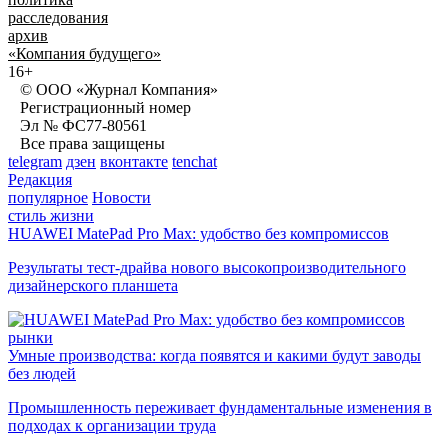
расследования
архив
«Компания будущего»
16+
© ООО «Журнал Компания»
Регистрационный номер
Эл № ФС77-80561
Все права защищены
telegram
дзен
вконтакте
tenchat
Редакция
популярное
Новости
стиль жизни
HUAWEI MatePad Pro Max: удобство без компромиссов
Результаты тест-драйва нового высокопроизводительного
дизайнерского планшета
рынки
Умные производства: когда появятся и какими будут заводы
без людей
Промышленность переживает фундаментальные изменения в
подходах к организации труда