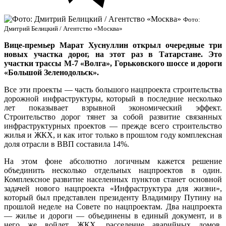
Фото:
Дмитрий Белицкий / Агентство «Москва»
Вице-премьер Марат Хуснуллин открыл очередные три
новых участка дорог, на этот раз в Татарстане. Это
участки трассы М-7 «Волга», Горьковского шоссе и дороги
«Большой Зеленодольск».
Все эти проекты — часть большого нацпроекта строительства
дорожной инфраструктуры, который в последние несколько
лет показывает взрывной экономический эффект.
Строительство дорог тянет за собой развитие связанных
инфраструктурных проектов — прежде всего строительство
жилья и ЖКХ, и как итог только в прошлом году комплексная
доля отрасли в ВВП составила 14%.
На этом фоне абсолютно логичным кажется решение
объединить несколько отдельных нацпроектов в один.
Комплексное развитие населенных пунктов станет основной
задачей нового нацпроекта «Инфраструктура для жизни»,
который был представлен президенту Владимиру Путину на
прошлой неделе на Совете по нацпроектам. Два нацпроекта
— жилье и дороги — объединены в единый документ, и в
него же войдет ЖКХ, расселение аварийных домов,