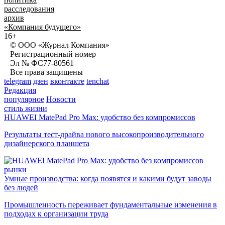
расследования
архив
«Компания будущего»
16+
© ООО «Журнал Компания»
Регистрационный номер
Эл № ФС77-80561
Все права защищены
telegram
дзен
вконтакте
tenchat
Редакция
популярное
Новости
стиль жизни
HUAWEI MatePad Pro Max: удобство без компромиссов
Результаты тест-драйва нового высокопроизводительного
дизайнерского планшета
рынки
Умные производства: когда появятся и какими будут заводы
без людей
Промышленность переживает фундаментальные изменения в
подходах к организации труда