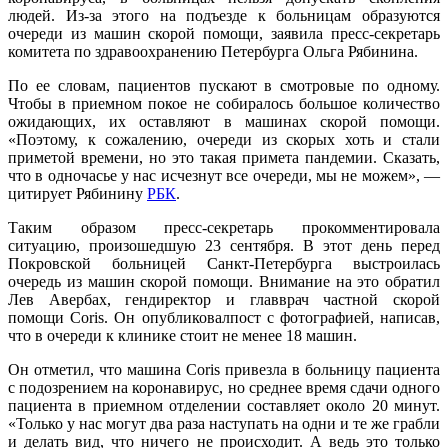
людей. Из-за этого на подъезде к больницам образуются
очереди из машин скорой помощи, заявила пресс-секретарь
комитета по здравоохранению Петербурга Ольга Рябинина.
По ее словам, пациентов пускают в смотровые по одному.
Чтобы в приемном покое не собиралось большое количество
ожидающих, их оставляют в машинах скорой помощи.
«Поэтому, к сожалению, очереди из скорых хоть и стали
приметой времени, но это такая примета пандемии. Сказать,
что в одночасье у нас исчезнут все очереди, мы не можем», —
цитирует Рябинину
РБК
.
Таким образом пресс-секретарь прокомментировала
ситуацию, произошедшую 23 сентября. В этот день перед
Покровской больницей Санкт-Петербурга выстроилась
очередь из машин скорой помощи. Внимание на это обратил
Лев Авербах, гендиректор и главврач частной скорой
помощи Coris. Он опубликовалпост с фотографией, написав,
что в очереди к клинике стоит не менее 18 машин.
Он отметил, что машина Coris привезла в больницу пациента
с подозрением на коронавирус, но среднее время сдачи одного
пациента в приемном отделении составляет около 20 минут.
«Только у нас могут два раза наступать на одни и те же грабли
и делать вид, что ничего не происходит. А ведь это только