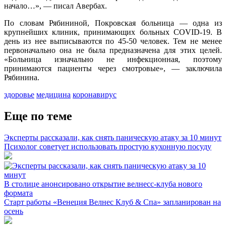
начало…», — писал Авербах.
По словам Рябининой, Покровская больница — одна из
крупнейших клиник, принимающих больных COVID-19. В
день из нее выписываются по 45-50 человек. Тем не менее
первоначально она не была предназначена для этих целей.
«Больница изначально не инфекционная, поэтому
принимаются пациенты через смотровые», — заключила
Рябинина.
здоровье
медицина
коронавирус
Еще по теме
Эксперты рассказали, как снять паническую атаку за 10 минут
Психолог советует использовать простую кухонную посуду
В столице анонсировано открытие велнесс-клуба нового
формата
Старт работы «Венеция Велнес Клуб & Спа» запланирован на
осень