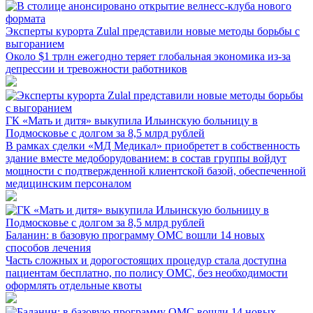
Эксперты курорта Zulal представили новые методы борьбы с
выгоранием
Около $1 трлн ежегодно теряет глобальная экономика из-за
депрессии и тревожности работников
ГК «Мать и дитя» выкупила Ильинскую больницу в
Подмосковье с долгом за 8,5 млрд рублей
В рамках сделки «МД Медикал» приобретет в собственность
здание вместе медоборудованием: в состав группы войдут
мощности с подтвержденной клиентской базой, обеспеченной
медицинским персоналом
Баланин: в базовую программу ОМС вошли 14 новых
способов лечения
Часть сложных и дорогостоящих процедур стала доступна
пациентам бесплатно, по полису ОМС, без необходимости
оформлять отдельные квоты