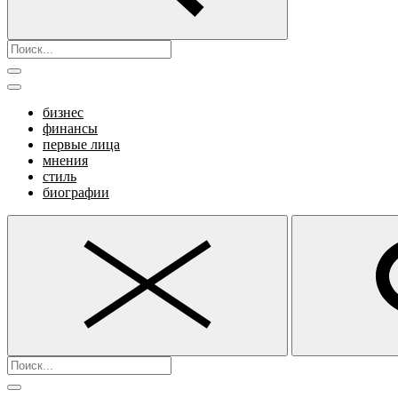
бизнес
финансы
первые лица
мнения
стиль
биографии