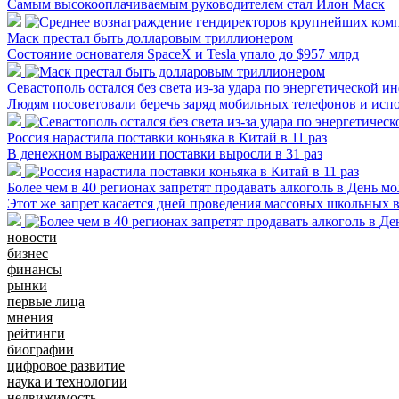
Самым высокооплачиваемым руководителем стал Илон Маск
Маск престал быть долларовым триллионером
Состояние основателя SpaceX и Tesla упало до $957 млрд
Севастополь остался без света из-за удара по энергетической и
Людям посоветовали беречь заряд мобильных телефонов и испол
Россия нарастила поставки коньяка в Китай в 11 раз
В денежном выражении поставки выросли в 31 раз
Более чем в 40 регионах запретят продавать алкоголь в День м
Этот же запрет касается дней проведения массовых школьных 
новости
бизнес
финансы
рынки
первые лица
мнения
рейтинги
биографии
цифровое развитие
наука и технологии
недвижимость