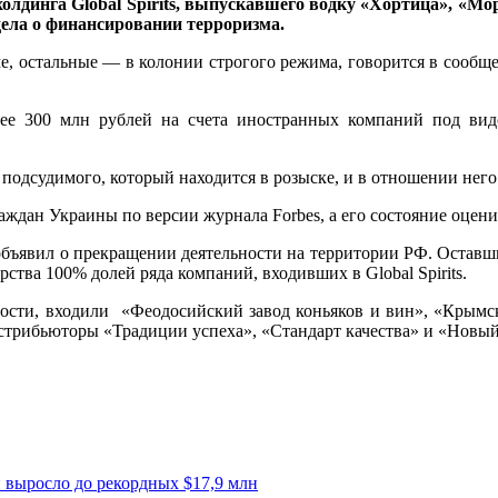
холдинга Global Spirits, выпускавшего водку «Хортица», «Мо
ела о финансировании терроризма.
ме, остальные — в колонии строгого режима, говорится в сообщ
лее 300 млн рублей на счета иностранных компаний под вид
 подсудимого, который находится в розыске, и в отношении него 
аждан Украины по версии журнала Forbes, а его состояние оцени
ts объявил о прекращении деятельности на территории РФ. Оста
ства 100% долей ряда компаний, входивших в Global Spirits.
астности, входили «Феодосийский завод коньяков и вин», «Крым
стрибьюторы «Традиции успеха», «Стандарт качества» и «Новый
 выросло до рекордных $17,9 млн