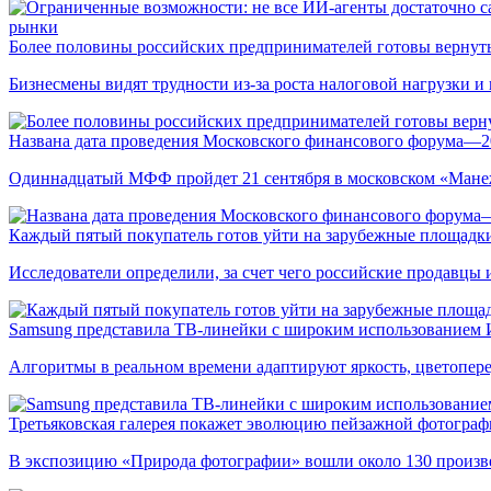
рынки
Более половины российских предпринимателей готовы вернуть
Бизнесмены видят трудности из-за роста налоговой нагрузки 
Названа дата проведения Московского финансового форума—2
Одиннадцатый МФФ пройдет 21 сентября в московском «Мане
Каждый пятый покупатель готов уйти на зарубежные площадки
Исследователи определили, за счет чего российские продавц
Samsung представила ТВ-линейки с широким использованием
Алгоритмы в реальном времени адаптируют яркость, цветопере
Третьяковская галерея покажет эволюцию пейзажной фотографи
В экспозицию «Природа фотографии» вошли около 130 произ