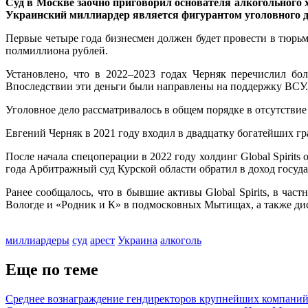
Суд в Москве заочно приговорил основателя алкогольного 
Украинский миллиардер является фигурантом уголовного д
Первые четыре года бизнесмен должен будет провести в тюрь
полмиллиона рублей.
Установлено, что в 2022–2023 годах Черняк перечислил бо
Впоследствии эти деньги были направлены на поддержку ВСУ.
Уголовное дело рассматривалось в общем порядке в отсутствие
Евгений Черняк в 2021 году входил в двадцатку богатейших гр
После начала спецоперации в 2022 году холдинг Global Spiri
года Арбитражный суд Курской области обратил в доход государ
Ранее сообщалось, что в бывшие активы Global Spirits, в ч
Вологде и «Родник и К» в подмосковных Мытищах, а также ди
миллиардеры
суд
арест
Украина
алкоголь
Еще по теме
Среднее вознаграждение гендиректоров крупнейших компаний