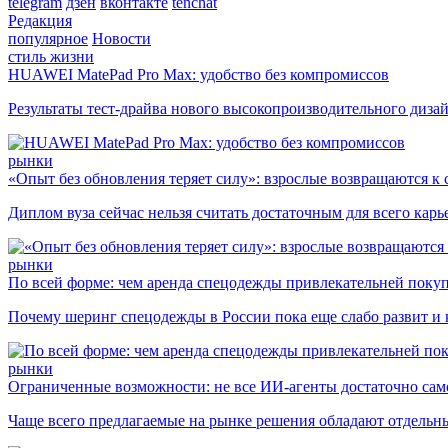
telegram
дзен
вконтакте
tenchat
Редакция
популярное
Новости
стиль жизни
HUAWEI MatePad Pro Max: удобство без компромиссов
Результаты тест-драйва нового высокопроизводительного диза
рынки
«Опыт без обновления теряет силу»: взрослые возвращаются к
Диплом вуза сейчас нельзя считать достаточным для всего кар
рынки
По всей форме: чем аренда спецодежды привлекательней поку
Почему шеринг спецодежды в России пока еще слабо развит и 
рынки
Ограниченные возможности: не все ИИ-агенты достаточно сам
Чаще всего предлагаемые на рынке решения обладают отдельн