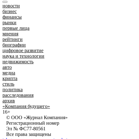
новости
бизнес
финансы
рынки
первые лица
мнения
рейтинги
биографии
цифровое развитие
наука и технологии
недвижимость
авто
медиа
крипта
стиль
политика
расследования
архив
«Компания будущего»
16+
© ООО «Журнал Компания»
Регистрационный номер
Эл № ФС77-80561
Все права защищены