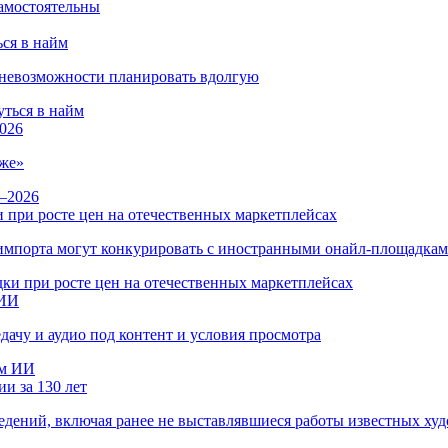
ся в найм
и невозможности планировать вдолгую
026
же»
 при росте цен на отечественных маркетплейсах
ы импорта могут конкурировать с иностранными онайл-площадка
 ИИ
дачу и аудио под контент и условия просмотра
и за 130 лет
ведений, включая ранее не выставлявшиеся работы известных