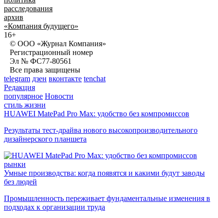
расследования
архив
«Компания будущего»
16+
© ООО «Журнал Компания»
Регистрационный номер
Эл № ФС77-80561
Все права защищены
telegram
дзен
вконтакте
tenchat
Редакция
популярное
Новости
стиль жизни
HUAWEI MatePad Pro Max: удобство без компромиссов
Результаты тест-драйва нового высокопроизводительного
дизайнерского планшета
рынки
Умные производства: когда появятся и какими будут заводы
без людей
Промышленность переживает фундаментальные изменения в
подходах к организации труда