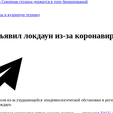
сы и кухонную технику
ъявил локдаун из-за коронави
юля из-за ухудшающейся эпидемиологической обстановки в регио
окдаун.