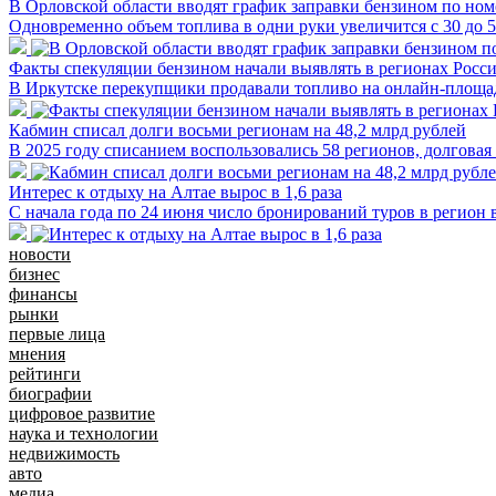
В Орловской области вводят график заправки бензином по ном
Одновременно объем топлива в одни руки увеличится с 30 до 
Факты спекуляции бензином начали выявлять в регионах Росс
В Иркутске перекупщики продавали топливо на онлайн-площад
Кабмин списал долги восьми регионам на 48,2 млрд рублей
В 2025 году списанием воспользовались 58 регионов, долговая
Интерес к отдыху на Алтае вырос в 1,6 раза
С начала года по 24 июня число бронирований туров в регион
новости
бизнес
финансы
рынки
первые лица
мнения
рейтинги
биографии
цифровое развитие
наука и технологии
недвижимость
авто
медиа