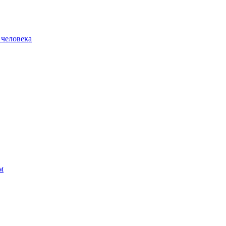
 человека
м