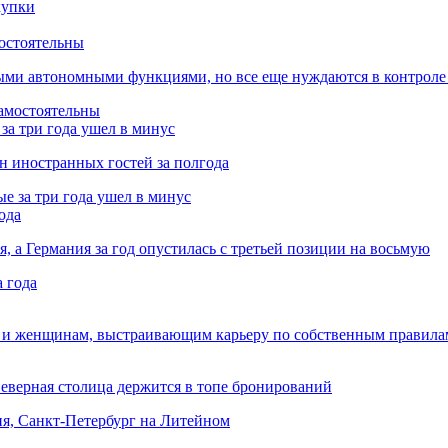
остоятельны
ыми автономными функциями, но все еще нуждаются в контроле
за три года ушел в минус
лн иностранных гостей за полгода
ода
я, а Германия за год опустилась с третьей позиции на восьмую
 и женщинам, выстраивающим карьеру по собственным правила
Северная столица держится в топе бронирований
ня, Санкт-Петербург на Литейном