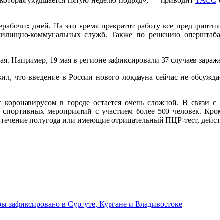
которая ухудшается пятую неделю подряд», — приводит
ТАСС
с
ерабочих дней. На это время прекратят работу все предприяти
жилищно-коммунальных служб. Также по решению оперштаба
ая. Например, 19 мая в регионе зафиксировали 37 случаев зараж
вил, что введение в России нового локдауна сейчас не обсужда
 коронавирусом в городе остается очень сложной. В связи с
 спортивных мероприятий с участием более 500 человек. Кром
ечение полугода или имеющие отрицательный ПЦР-тест, действ
ы зафиксировано в Сургуте, Кургане и Владивостоке