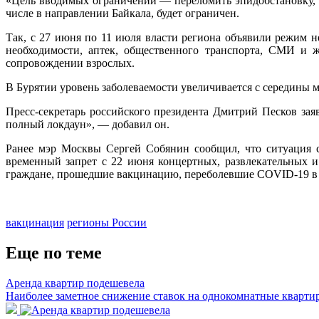
«Цель вводимых ограничений — переломить эпидобстановку, 
числе в направлении Байкала, будет ограничен.
Так, с 27 июня по 11 июля власти региона объявили режим н
необходимости, аптек, общественного транспорта, СМИ и 
сопровождении взрослых.
В Бурятии уровень заболеваемости увеличивается с середины м
Пресс-секретарь российского президента Дмитрий Песков зая
полный локдаун», — добавил он.
Ранее мэр Москвы Сергей Собянин сообщил, что ситуация с
временный запрет с 22 июня концертных, развлекательных и
граждане, прошедшие вакцинацию, переболевшие COVID-19 в т
вакцинация
регионы России
Еще по теме
Аренда квартир подешевела
Наиболее заметное снижение ставок на однокомнатные квартир