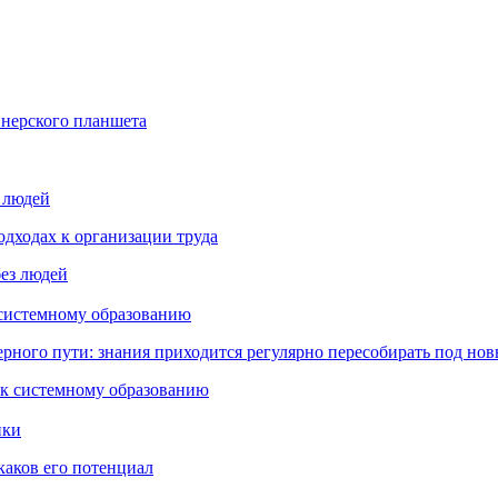
йнерского планшета
з людей
дходах к организации труда
 системному образованию
ьерного пути: знания приходится регулярно пересобирать под но
пки
каков его потенциал