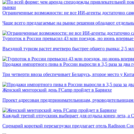
рынки
Ограниченные возможности: не все ИИ-агенты достаточно сам
Чаще всего предлагаемые на рынке решения обладают отдельн
Турпоток в России превысил 43 млн поездок, но июнь впервые 
Въездной туризм растет вчетверо быстрее общего рынка: 2,5 м
Продажи импортного пива в России выросли в 3,5 раза за два г
Три четверти ввоза обеспечивает Беларусь, второе место у Кита
Женский менторский день FCamp пройдет в Барвихе
Проект адресован предпринимательницам, руководительницам
Каждый третий отпускник выбирает для отдыха конец лета, а 
Сценарий короткой перезагрузки предлагает отель Radisson Со