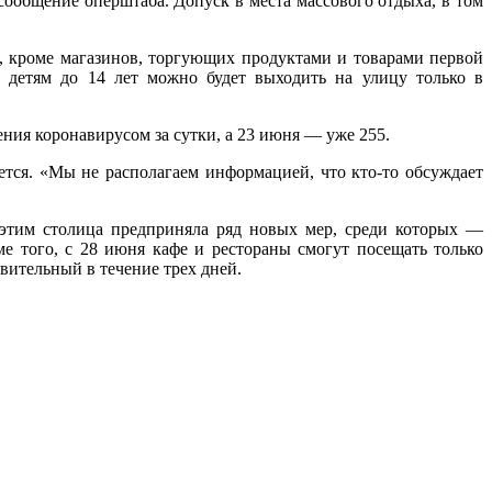
ообщение оперштаба. Допуск в места массового отдыха, в том
я, кроме магазинов, торгующих продуктами и товарами первой
 детям до 14 лет можно будет выходить на улицу только в
ения коронавирусом за сутки, а 23 июня — уже 255.
ется. «Мы не располагаем информацией, что кто-то обсуждает
 этим столица предприняла ряд новых мер, среди которых —
е того, с 28 июня кафе и рестораны смогут посещать только
ительный в течение трех дней.