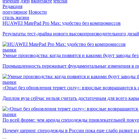
telegram
дзен
вконтакте
tenchat
Редакция
популярное
Новости
стиль жизни
HUAWEI MatePad Pro Max: удобство без компромиссов
Результаты тест-драйва нового высокопроизводительного диза
рынки
Умные производства: когда появятся и какими будут заводы бе
Промышленность переживает фундаментальные изменения в по
рынки
«Опыт без обновления теряет силу»: взрослые возвращаются к
Диплом вуза сейчас нельзя считать достаточным для всего кар
рынки
По всей форме: чем аренда спецодежды привлекательней поку
Почему шеринг спецодежды в России пока еще слабо развит и 