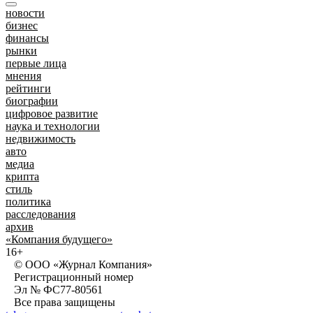
новости
бизнес
финансы
рынки
первые лица
мнения
рейтинги
биографии
цифровое развитие
наука и технологии
недвижимость
авто
медиа
крипта
стиль
политика
расследования
архив
«Компания будущего»
16+
© ООО «Журнал Компания»
Регистрационный номер
Эл № ФС77-80561
Все права защищены