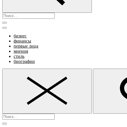
бизнес
финансы
первые лица
мнения
стиль
биографии