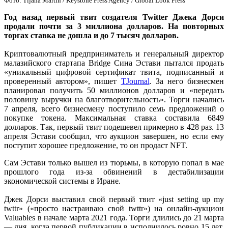
Фото: Tijana Martin / Keystone Press Agency / Global Look Press
Год назад первый твит создателя Twitter Джека Дорси
продали почти за 3 миллиона долларов. На повторных
торгах ставка не дошла и до 7 тысяч долларов.
Криптовалютный предприниматель и генеральный директор
малазийского стартапа Bridge Сина Эстави пытался продать
«уникальный цифровой сертификат твита, подписанный и
проверенный автором», пишет
TJournal
. За него бизнесмен
планировал получить 50 миллионов долларов и «передать
половину выручки на благотворительность». Торги начались
7 апреля, всего бизнесмену поступило семь предложений о
покупке токена. Максимальная ставка составила 6849
долларов. Так, первый твит подешевел примерно в 428 раз. 13
апреля Эстави сообщил, что аукцион завершен, но если ему
поступит хорошее предложение, то он продаст NFT.
Сам Эстави только вышел из тюрьмы, в которую попал в мае
прошлого года из-за обвинений в дестабилизации
экономической системы в Иране.
Джек Дорси выставил свой первый твит «just setting up my
twttr» («просто настраиваю свой twttr») на онлайн-аукцион
Valuables в начале марта 2021 года. Торги длились до 21 марта
— дня, когда первой публикации в исполнилось ровно 15 лет.