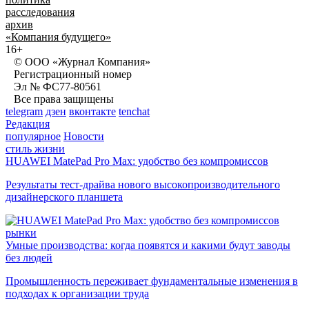
расследования
архив
«Компания будущего»
16+
© ООО «Журнал Компания»
Регистрационный номер
Эл № ФС77-80561
Все права защищены
telegram
дзен
вконтакте
tenchat
Редакция
популярное
Новости
стиль жизни
HUAWEI MatePad Pro Max: удобство без компромиссов
Результаты тест-драйва нового высокопроизводительного
дизайнерского планшета
рынки
Умные производства: когда появятся и какими будут заводы
без людей
Промышленность переживает фундаментальные изменения в
подходах к организации труда