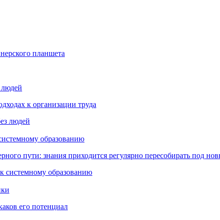
йнерского планшета
з людей
дходах к организации труда
 системному образованию
ьерного пути: знания приходится регулярно пересобирать под но
пки
каков его потенциал