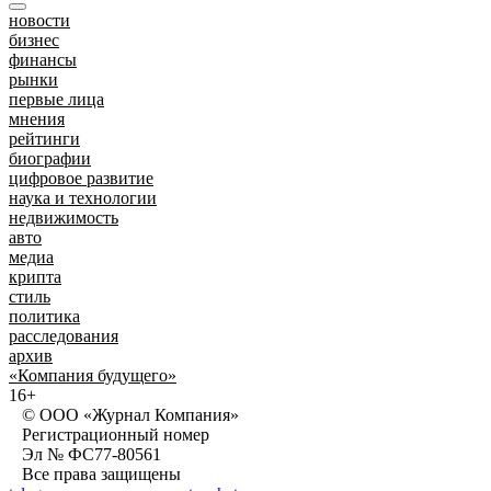
новости
бизнес
финансы
рынки
первые лица
мнения
рейтинги
биографии
цифровое развитие
наука и технологии
недвижимость
авто
медиа
крипта
стиль
политика
расследования
архив
«Компания будущего»
16+
© ООО «Журнал Компания»
Регистрационный номер
Эл № ФС77-80561
Все права защищены