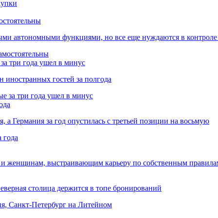
остоятельны
ыми автономными функциями, но все еще нуждаются в контроле
за три года ушел в минус
лн иностранных гостей за полгода
ода
я, а Германия за год опустилась с третьей позиции на восьмую
 и женщинам, выстраивающим карьеру по собственным правила
Северная столица держится в топе бронирований
ня, Санкт-Петербург на Литейном