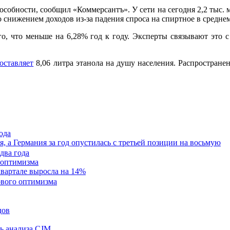
собности, сообщил «Коммерсантъ». У сети на сегодня 2,2 тыс. м
о снижением доходов из-за падения спроса на спиртное в средне
го, что меньше на 6,28% год к году. Эксперты связывают это 
оставляет
8,06 литра этанола на душу населения. Распространенн
ода
я, а Германия за год опустилась с третьей позиции на восьмую
 оптимизма
квартале выросла на 14%
ль анализа CJM