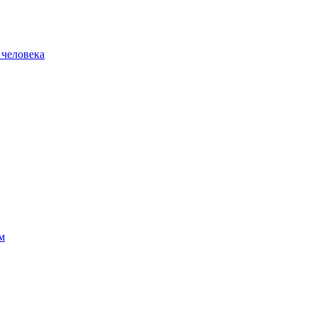
 человека
м