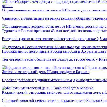
рынки
Ограниченные возможности: не все ИИ-агенты достаточно сам
Чаще всего предлагаемые на рынке решения обладают отдельн
Турпоток в России превысил 43 млн поездок, но июнь впервые 
Въездной туризм растет вчетверо быстрее общего рынка: 2,5 м
Продажи импортного пива в России выросли в 3,5 раза за два г
Три четверти ввоза обеспечивает Беларусь, второе место у Кита
Женский менторский день FCamp пройдет в Барвихе
Проект адресован предпринимательницам, руководительницам
Каждый третий отпускник выбирает для отдыха конец лета, а 
Сценарий короткой перезагрузки предлагает отель Radisson Со