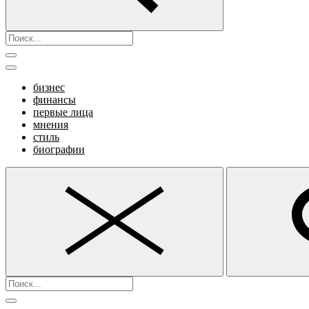
бизнес
финансы
первые лица
мнения
стиль
биографии