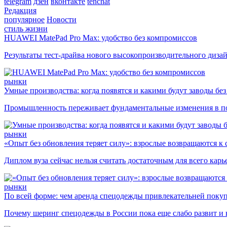
telegram
дзен
вконтакте
tenchat
Редакция
популярное
Новости
стиль жизни
HUAWEI MatePad Pro Max: удобство без компромиссов
Результаты тест-драйва нового высокопроизводительного диза
рынки
Умные производства: когда появятся и какими будут заводы бе
Промышленность переживает фундаментальные изменения в по
рынки
«Опыт без обновления теряет силу»: взрослые возвращаются к
Диплом вуза сейчас нельзя считать достаточным для всего кар
рынки
По всей форме: чем аренда спецодежды привлекательней поку
Почему шеринг спецодежды в России пока еще слабо развит и 