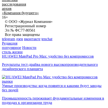
расследования
архив
«Компания будущего»
16+
© ООО «Журнал Компания»
Регистрационный номер
Эл № ФС77-80561
Все права защищены
telegram
дзен
вконтакте
tenchat
Редакция
популярное
Новости
стиль жизни
HUAWEI MatePad Pro Max: удобство без компромиссов
Результаты тест-драйва нового высокопроизводительного
дизайнерского планшета
рынки
Умные производства: когда появятся и какими будут заводы
без людей
Промышленность переживает фундаментальные изменения в
подходах к организации труда