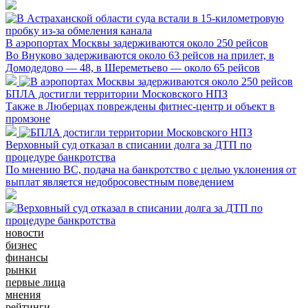
В аэропортах Москвы задерживаются около 250 рейсов
Во Внуково задерживаются около 63 рейсов на прилет, в
Домодедово — 48, в Шереметьево — около 65 рейсов
БПЛА достигли территории Московского НПЗ
Также в Люберцах повреждены фитнес-центр и объект в
промзоне
Верховный суд отказал в списании долга за ДТП по
процедуре банкротства
По мнению ВС, подача на банкротство с целью уклонения от
выплат является недобросовестным поведением
новости
бизнес
финансы
рынки
первые лица
мнения
рейтинги