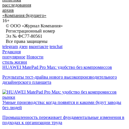
расследования
архив
«Компания будущего»
16+
© ООО «Журнал Компания»
Регистрационный номер
Эл № ФС77-80561
Все права защищены
telegram
дзен
вконтакте
tenchat
Редакция
популярное
Новости
стиль жизни
HUAWEI MatePad Pro Max: удобство без компромиссов
Результаты тест-драйва нового высокопроизводительного
дизайнерского планшета
рынки
Умные производства: когда появятся и какими будут заводы
без людей
Промышленность переживает фундаментальные изменения в
подходах к организации труда