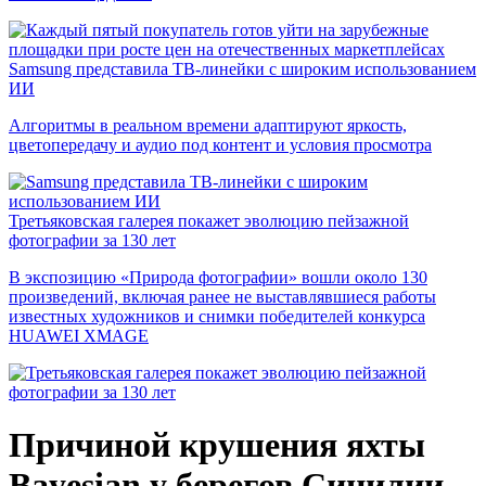
Samsung представила ТВ-линейки с широким использованием
ИИ
Алгоритмы в реальном времени адаптируют яркость,
цветопередачу и аудио под контент и условия просмотра
Третьяковская галерея покажет эволюцию пейзажной
фотографии за 130 лет
В экспозицию «Природа фотографии» вошли около 130
произведений, включая ранее не выставлявшиеся работы
известных художников и снимки победителей конкурса
HUAWEI XMAGE
Причиной крушения яхты
Bayesian у берегов Сицилии