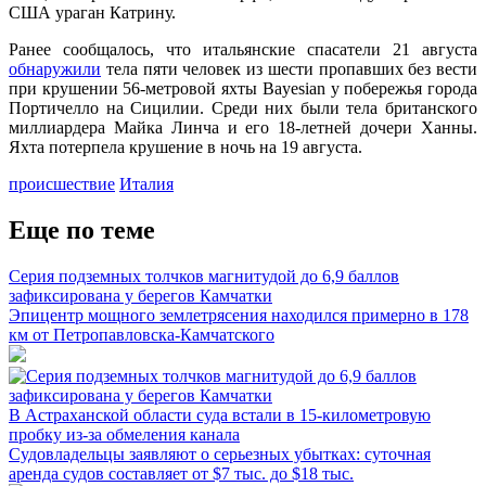
США ураган Катрину.
Ранее сообщалось, что итальянские спасатели 21 августа
обнаружили
тела пяти человек из шести пропавших без вести
при крушении 56-метровой яхты Bayesian у побережья города
Портичелло на Сицилии. Среди них были тела британского
миллиардера Майка Линча и его 18-летней дочери Ханны.
Яхта потерпела крушение в ночь на 19 августа.
происшествие
Италия
Еще по теме
Серия подземных толчков магнитудой до 6,9 баллов
зафиксирована у берегов Камчатки
Эпицентр мощного землетрясения находился примерно в 178
км от Петропавловска-Камчатского
В Астраханской области суда встали в 15-километровую
пробку из-за обмеления канала
Судовладельцы заявляют о серьезных убытках: суточная
аренда судов составляет от $7 тыс. до $18 тыс.