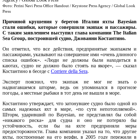
Фото: Perini Navi Press Office Handout / Keystone Press Agency / Global Look
Press
Причиной крушения у берегов Италии яхты Bayesian
стали ошибки, которые совершили экипаж и пассажиры.
С таким заявлением выступил глава компании The Italian
Sea Group, построившей судно, Джованни Костантино.
Он отметил, что все действия, предпринятые экипажем и
пассажирами, указывают на совершение ими «очень длинного
списка ошибок». «Люди не должны были находиться в
каютах, судно не должно было стоять на якоре», — сказал
Костантино в беседе с
Corriere della Sera
.
Эксперт пояснил, что экипаж не мог не знать о
надвигавшемся шторме, ведь он упоминался в прогнозе
погоды, а местные рыбаки в тот день не вышли в море.
Костантино утверждает, что затонувшее судно было одной из
самых надежных яхт в мире, «по сути непотопляемой».
Шторм, ударивший по Bayesian, не представлял бы собой
«никакого риска» для судна и оно не потеряло бы
устойчивость, если бы на яхте предприняли меры
предосторожности. Глава компании указал на то, что другие
яхты, построенные на его верфи, в 2005 году пережили в