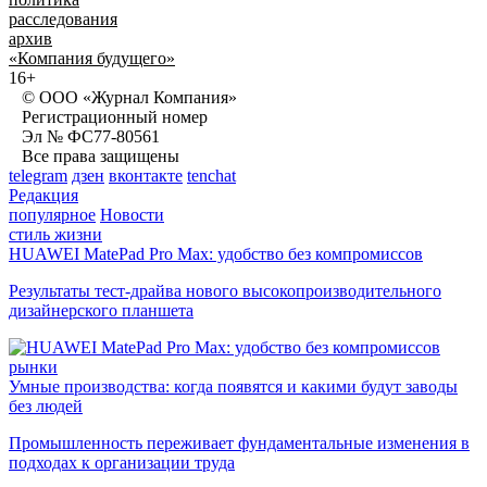
расследования
архив
«Компания будущего»
16+
© ООО «Журнал Компания»
Регистрационный номер
Эл № ФС77-80561
Все права защищены
telegram
дзен
вконтакте
tenchat
Редакция
популярное
Новости
стиль жизни
HUAWEI MatePad Pro Max: удобство без компромиссов
Результаты тест-драйва нового высокопроизводительного
дизайнерского планшета
рынки
Умные производства: когда появятся и какими будут заводы
без людей
Промышленность переживает фундаментальные изменения в
подходах к организации труда