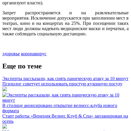
организуют власти).
Запрет распространяется и на развлекательные
мероприятия. Исключение допускается при заполнении мест в
театрах, кино и на концертах на 25%. При посещении таких
мест люди должны надевать медицинские маски и перчатки, а
также соблюдать социальную дистанцию.
здоровье
коронавирус
Еще по теме
Эксперты рассказали, как снять паническую атаку за 10 минут
Психолог советует использовать простую кухонную посуду
В столице анонсировано открытие велнесс-клуба нового
формата
Старт работы «Венеция Велнес Клуб & Спа» запланирован на
осень