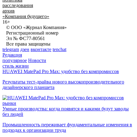
расследования
архив
«Компания будущего»
16+
© ООО «Журнал Компания»
Регистрационный номер
Эл № ФС77-80561
Все права защищены
telegram
дзен
вконтакте
tenchat
Редакция
популярное
Новости
стиль жизни
HUAWEI MatePad Pro Max: удобство без компромиссов
Результаты тест-драйва нового высокопроизводительного
дизайнерского планшета
рынки
Умные производства: когда появятся и какими будут заводы
без людей
Промышленность переживает фундаментальные изменения в
подходах к организации труда