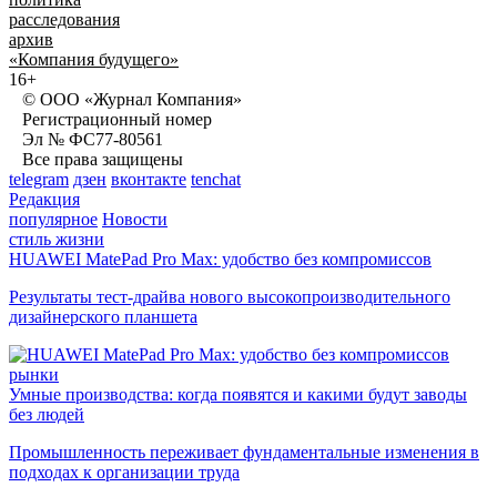
расследования
архив
«Компания будущего»
16+
© ООО «Журнал Компания»
Регистрационный номер
Эл № ФС77-80561
Все права защищены
telegram
дзен
вконтакте
tenchat
Редакция
популярное
Новости
стиль жизни
HUAWEI MatePad Pro Max: удобство без компромиссов
Результаты тест-драйва нового высокопроизводительного
дизайнерского планшета
рынки
Умные производства: когда появятся и какими будут заводы
без людей
Промышленность переживает фундаментальные изменения в
подходах к организации труда