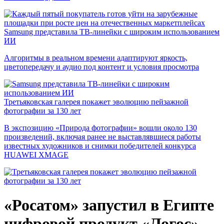
Samsung представила ТВ-линейки с широким использованием
ИИ
Алгоритмы в реальном времени адаптируют яркость,
цветопередачу и аудио под контент и условия просмотра
Третьяковская галерея покажет эволюцию пейзажной
фотографии за 130 лет
В экспозицию «Природа фотографии» вошли около 130
произведений, включая ранее не выставлявшиеся работы
известных художников и снимки победителей конкурса
HUAWEI XMAGE
«Росатом» запустил в Египте
цифровой продукт «Логос»