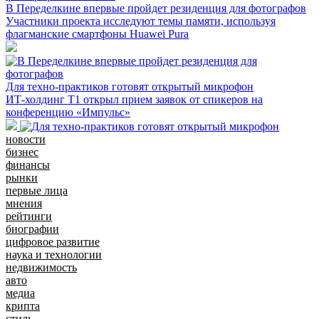
В Переделкине впервые пройдет резиденция для фотографов
Участники проекта исследуют темы памяти, используя
флагманские смартфоны Huawei Pura
Для техно-практиков готовят открытый микрофон
ИТ-холдинг Т1 открыл прием заявок от спикеров на
конференцию «Импульс»
новости
бизнес
финансы
рынки
первые лица
мнения
рейтинги
биографии
цифровое развитие
наука и технологии
недвижимость
авто
медиа
крипта
стиль