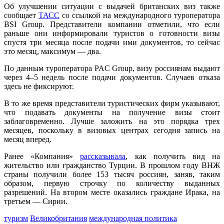
Об улучшении ситуации с выдачей британских виз также
сообщает
ТАСС
со ссылкой на международного туроператора
BSI Group. Представители компании отметили, что если
раньше они информировали туристов о готовности визы
спустя три месяца после подачи ими документов, то сейчас
это месяц, максимум — два.
По данным туроператора PAC Group, визу россиянам выдают
через 4–5 недель после подачи документов. Случаев отказа
здесь не фиксируют.
В то же время представители туристических фирм указывают,
что подавать документы на получение визы стоит
заблаговременно. Лучше заложить на это порядка трех
месяцев, поскольку в визовых центрах сегодня запись на
месяц вперед.
Ранее «Компания»
рассказывала
, как получить вид на
жительство или гражданство Турции. В прошлом году ВНЖ
страны получили более 153 тысяч россиян, заняв, таким
образом, первую строчку по количеству выданных
разрешений. На втором месте оказались граждане Ирака, на
третьем — Сирии.
туризм
Великобритания
международная политика