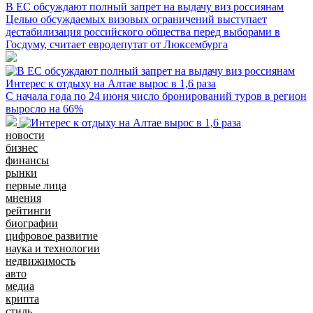
В ЕС обсуждают полный запрет на выдачу виз россиянам
Целью обсуждаемых визовых ограничений выступает
дестабилизация российского общества перед выборами в
Госдуму, считает евродепутат от Люксембурга
Интерес к отдыху на Алтае вырос в 1,6 раза
С начала года по 24 июня число бронирований туров в регион
выросло на 66%
новости
бизнес
финансы
рынки
первые лица
мнения
рейтинги
биографии
цифровое развитие
наука и технологии
недвижимость
авто
медиа
крипта
стиль