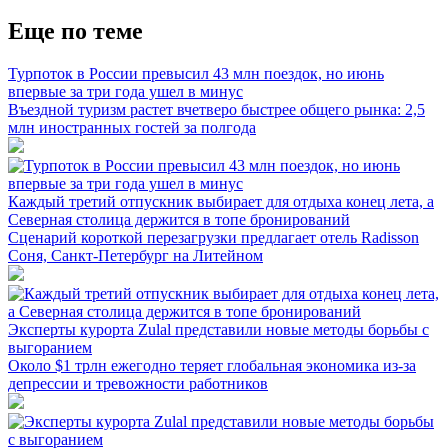
Еще по теме
Турпоток в России превысил 43 млн поездок, но июнь
впервые за три года ушел в минус
Въездной туризм растет вчетверо быстрее общего рынка: 2,5
млн иностранных гостей за полгода
Каждый третий отпускник выбирает для отдыха конец лета, а
Северная столица держится в топе бронирований
Сценарий короткой перезагрузки предлагает отель Radisson
Соня, Санкт-Петербург на Литейном
Эксперты курорта Zulal представили новые методы борьбы с
выгоранием
Около $1 трлн ежегодно теряет глобальная экономика из-за
депрессии и тревожности работников