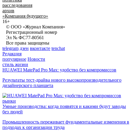
расследования
архив
«Компания будущего»
16+
© ООО «Журнал Компания»
Регистрационный номер
Эл № ФС77-80561
Все права защищены
telegram
дзен
вконтакте
tenchat
Редакция
популярное
Новости
стиль жизни
HUAWEI MatePad Pro Max: удобство без компромиссов
Результаты тест-драйва нового высокопроизводительного
дизайнерского планшета
рынки
Умные производства: когда появятся и какими будут заводы
без людей
Промышленность переживает фундаментальные изменения в
подходах к организации труда