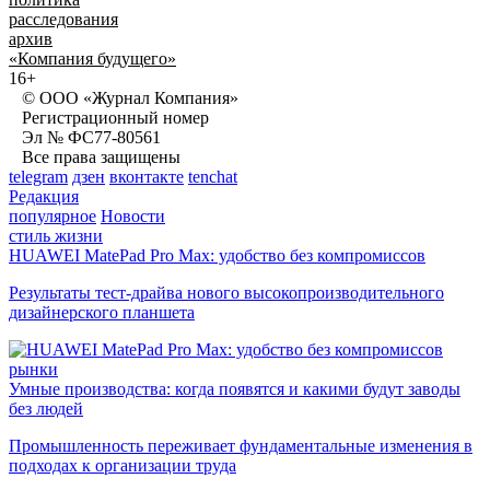
расследования
архив
«Компания будущего»
16+
© ООО «Журнал Компания»
Регистрационный номер
Эл № ФС77-80561
Все права защищены
telegram
дзен
вконтакте
tenchat
Редакция
популярное
Новости
стиль жизни
HUAWEI MatePad Pro Max: удобство без компромиссов
Результаты тест-драйва нового высокопроизводительного
дизайнерского планшета
рынки
Умные производства: когда появятся и какими будут заводы
без людей
Промышленность переживает фундаментальные изменения в
подходах к организации труда