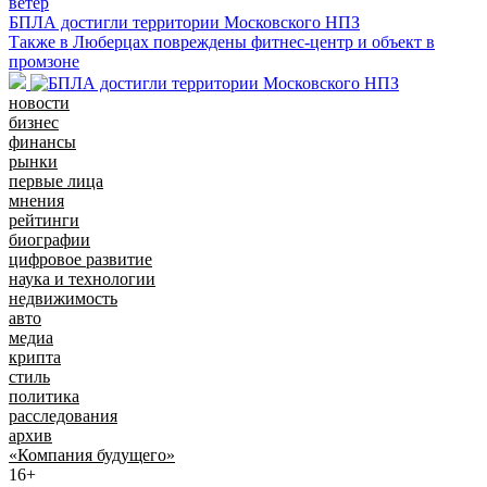
БПЛА достигли территории Московского НПЗ
Также в Люберцах повреждены фитнес-центр и объект в
промзоне
новости
бизнес
финансы
рынки
первые лица
мнения
рейтинги
биографии
цифровое развитие
наука и технологии
недвижимость
авто
медиа
крипта
стиль
политика
расследования
архив
«Компания будущего»
16+