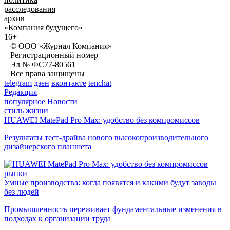
расследования
архив
«Компания будущего»
16+
© ООО «Журнал Компания»
Регистрационный номер
Эл № ФС77-80561
Все права защищены
telegram
дзен
вконтакте
tenchat
Редакция
популярное
Новости
стиль жизни
HUAWEI MatePad Pro Max: удобство без компромиссов
Результаты тест-драйва нового высокопроизводительного
дизайнерского планшета
рынки
Умные производства: когда появятся и какими будут заводы
без людей
Промышленность переживает фундаментальные изменения в
подходах к организации труда