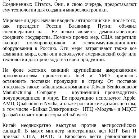
Соединенных Штатов. Они, в свою очередь, предоставляют
ему технологии для создания микроэлектроники.
Мировые лидеры начали вводить антироссийские после того,
как президент России Владимир Путин объявил
спецоперацию на . Ее целью является демилитаризация
соседнего государства. Помимо прочих мер, США запретили
экспорт полупроводников и телекоммуникационного
оборудования в Россию. Эти меры затрагивают также все
компании мира, если они используют американский софт или
технологии для производства своей продукции.
На фоне жестких санкций крупнейшим американским
производителям процессоров Intel и AMD пришлось
остановить поставки продукции в страну. От поставок
отказалась также тайваньская компания Taiwan Semiconductor
Manufacturing Company — крупнейший производитель
полупроводников в мире. Ее продукцию используют Apple,
AMD, Qualcomm и Nvidia, а также российские дизайн-центры,
в том числе «Байкал Электроникс», НТЦ «Модуль» и МЦСТ
(разрабатывает процессоры «Эльбрус»).
Китай неоднократно выступал против антироссийских
санкций. В марте министр иностранных дел КНР Ван И
призвал США, НАТО и Евросоюз вести равноправный