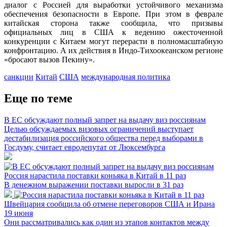
диалог с Россией для выработки устойчивого механизма
обеспечения безопасности в Европе. При этом в феврале
китайская сторона также сообщила, что призывы
официальных лиц в США к ведению ожесточенной
конкуренции с Китаем могут перерасти в полномасштабную
конфронтацию. А их действия в Индо-Тихоокеанском регионе
«бросают вызов Пекину».
санкции
Китай
США
международная политика
Еще по теме
В ЕС обсуждают полный запрет на выдачу виз россиянам
Целью обсуждаемых визовых ограничений выступает
дестабилизация российского общества перед выборами в
Госдуму, считает евродепутат от Люксембурга
Россия нарастила поставки коньяка в Китай в 11 раз
В денежном выражении поставки выросли в 31 раз
Швейцария сообщила об отмене переговоров США и Ирана
19 июня
Они рассматривались как один из этапов контактов между