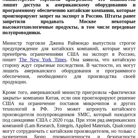
лишит
доступа к американскому оборудованию и
программному обеспечению китайские компании, которые
проигнорируют запрет на экспорт в Россию. Штаты ранее
запретили продавать Москве некоторые
высокотехнологичные продукты, в том числе передовые
полупроводники.
Министр торговли Джина Раймондо выпустила строгое
предупреждение для китайских компаний, которые могут
пренебречь ограничениями США на экспорт в Россию,
пишет
The New York Times
. Она заявила, что китайскую
сторону ждут серьезные последствия. В частности, их могут
лишить американского оборудования и программного
обеспечения, необходимого для производства своей
продукции.
Кроме того, американский министр пригрозила «фактически
закрыть» компании Китая, если они проигнорируют решение
США на ограничение поставов микрочипов и других
технологий в РФ. Это может затронуть китайского
производителя полупроводников SMIC, который находится
под санкциями США с 2020 года. При этом ряд американских
компаний (Lam Research, Entegris, Applied Materials, Qualcomm)
могут сотрудничать с китайским производителем, но только с
разрешения Бюро промышленности и безопасности