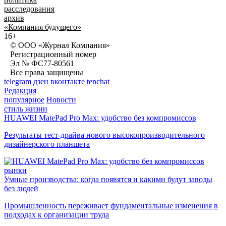
расследования
архив
«Компания будущего»
16+
© ООО «Журнал Компания»
Регистрационный номер
Эл № ФС77-80561
Все права защищены
telegram
дзен
вконтакте
tenchat
Редакция
популярное
Новости
стиль жизни
HUAWEI MatePad Pro Max: удобство без компромиссов
Результаты тест-драйва нового высокопроизводительного
дизайнерского планшета
рынки
Умные производства: когда появятся и какими будут заводы
без людей
Промышленность переживает фундаментальные изменения в
подходах к организации труда