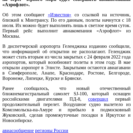
«Аэрофлот».
Об этом сообщают
«Известия»
со ссылкой на источник,
близкий к Минтрансу. По его данным, полеты начнутся с 18
июля. Их можно будет выполнять лишь в светлое время суток.
Первый рейс выполнит авиакомпания «Аэрофлот» из
Москвы.
В диспетчерской аэропорта Геленджика изданию сообщили,
что информацией об открытии не располагают. Геленджик
может стать вторым из числа закрытых с 24 февраля 2022 года
аэропортов, который возобновит полеты в этом году. В мае
открыли аэропорт в Элисте. Закрытыми остаются авиагавани
в Симферополе, Анапе, Краснодаре, Ростове, Белгороде,
Воронеже, Липецке, Курске и Брянске.
Ранее сообщалось, что новый отечественный
ближнемагистральный самолет SJ-100, который оснащен
российскими двигателями ПД-8,
совершил
первый
продолжительный перелет. Воздушное судно вылетело из
Комсомольска-на-Амуре и прибыло в подмосковный
Жуковский, сделав промежуточные посадки в Иркутске и
Новосибирске.
авиасообщение
регионы России