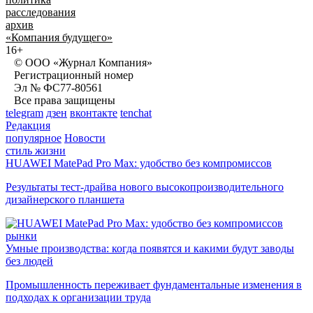
расследования
архив
«Компания будущего»
16+
© ООО «Журнал Компания»
Регистрационный номер
Эл № ФС77-80561
Все права защищены
telegram
дзен
вконтакте
tenchat
Редакция
популярное
Новости
стиль жизни
HUAWEI MatePad Pro Max: удобство без компромиссов
Результаты тест-драйва нового высокопроизводительного
дизайнерского планшета
рынки
Умные производства: когда появятся и какими будут заводы
без людей
Промышленность переживает фундаментальные изменения в
подходах к организации труда