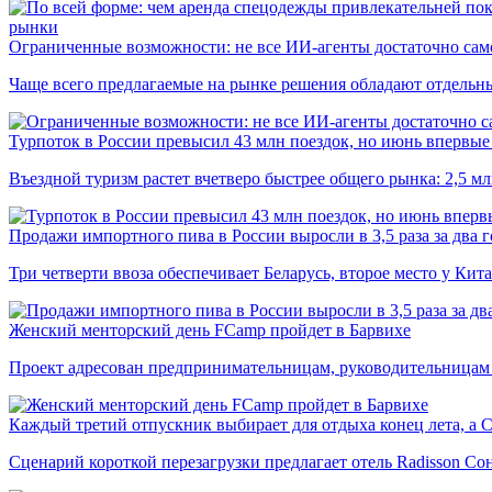
рынки
Ограниченные возможности: не все ИИ-агенты достаточно сам
Чаще всего предлагаемые на рынке решения обладают отдельн
Турпоток в России превысил 43 млн поездок, но июнь впервые 
Въездной туризм растет вчетверо быстрее общего рынка: 2,5 м
Продажи импортного пива в России выросли в 3,5 раза за два г
Три четверти ввоза обеспечивает Беларусь, второе место у Кита
Женский менторский день FCamp пройдет в Барвихе
Проект адресован предпринимательницам, руководительницам
Каждый третий отпускник выбирает для отдыха конец лета, а 
Сценарий короткой перезагрузки предлагает отель Radisson Со