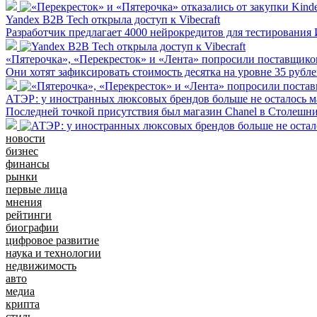
Yandex B2B Tech открыла доступ к Vibecraft
Разработчик предлагает 4000 нейрокредитов для тестирования
«Пятерочка», «Перекресток» и «Лента» попросили поставщико
Они хотят зафиксировать стоимость десятка на уровне 35 рубл
АТЭР: у иностранных люксовых брендов больше не осталось м
Последней точкой присутствия был магазин Chanel в Столешн
новости
бизнес
финансы
рынки
первые лица
мнения
рейтинги
биографии
цифровое развитие
наука и технологии
недвижимость
авто
медиа
крипта
стиль