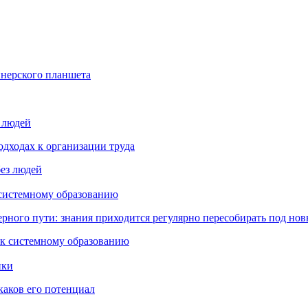
йнерского планшета
з людей
дходах к организации труда
 системному образованию
ьерного пути: знания приходится регулярно пересобирать под но
пки
каков его потенциал