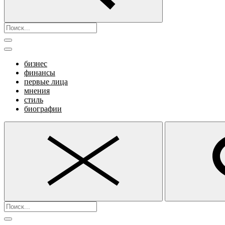
бизнес
финансы
первые лица
мнения
стиль
биографии