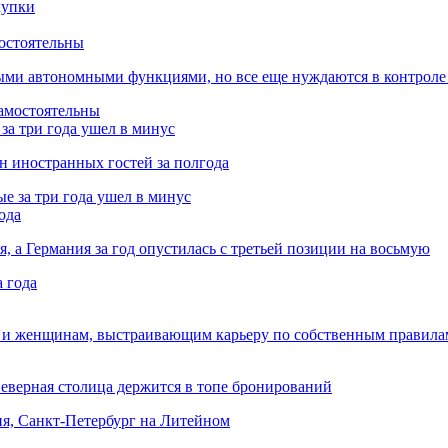
остоятельны
ыми автономными функциями, но все еще нуждаются в контроле
за три года ушел в минус
лн иностранных гостей за полгода
ода
я, а Германия за год опустилась с третьей позиции на восьмую
 и женщинам, выстраивающим карьеру по собственным правила
Северная столица держится в топе бронирований
ня, Санкт-Петербург на Литейном