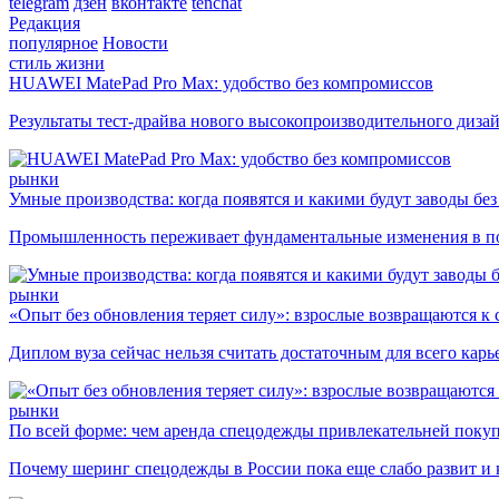
telegram
дзен
вконтакте
tenchat
Редакция
популярное
Новости
стиль жизни
HUAWEI MatePad Pro Max: удобство без компромиссов
Результаты тест-драйва нового высокопроизводительного диза
рынки
Умные производства: когда появятся и какими будут заводы бе
Промышленность переживает фундаментальные изменения в по
рынки
«Опыт без обновления теряет силу»: взрослые возвращаются к
Диплом вуза сейчас нельзя считать достаточным для всего кар
рынки
По всей форме: чем аренда спецодежды привлекательней поку
Почему шеринг спецодежды в России пока еще слабо развит и 