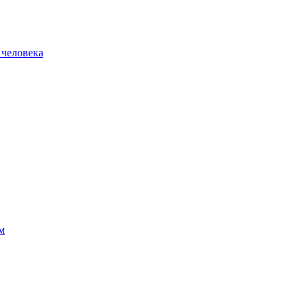
 человека
м