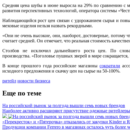
Средняя цена шубы в июне выросла на 29% по сравнению с ма
развития перспективных технологий, оператора системы «Чест
Наблюдающийся рост цен связан с удорожанием сырья и повы
меховые изделия нельзя назвать рекордными.
«Они не очень высокие, они, наоборот, достоверные, потому 
считает средней. Он отмечает, что реальная стоимость качеств
Столбов не исключил дальнейшего роста цен. По слов
производства. «Поголовье пушных зверей в мире сокращается,
В конце прошлого года российские магазины
сократили
ассо
исходного предложения и скачку цен на сырье на 50-100%.
ритейл
новости бизнеса
Еще по теме
На российский рынок за полгода вышли семь новых брендов
Наиболее активно расширяют присутствие одежные ритейлеры
«Перекресток» и «Пятерочка» отказались от закупки Kinder и R
Продукции компании Ferrero в магазинах осталось чуть более ч