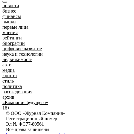
новости
бизнес
финансы
рынки
первые лица
мнения
рейтинги
биографии
цифровое развитие
наука и технологии
недвижимость
авто
медиа
крипта
стиль
политика
расследования
архив
«Компания будущего»
16+
© ООО «Журнал Компания»
Регистрационный номер
Эл № ФС77-80561
Все права защищены