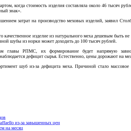
ртом, когда стоимость изделия составляла около 46 тысяч руб
ный знак».
шением затрат на производство меховых изделий, заявил Столб
что качественное изделие из натурального меха дешевым быть не
енной шубы из норки может доходить до 100 тысяч рублей.
ам главы РПМС, их формирование будет напрямую зависе
 наблюдается дефицит сырья. Естественно, цены дорожают на м
ртимент шуб из-за дефицита меха. Причиной стало массовое
affaello из-за завышенных цен
ем на месяц